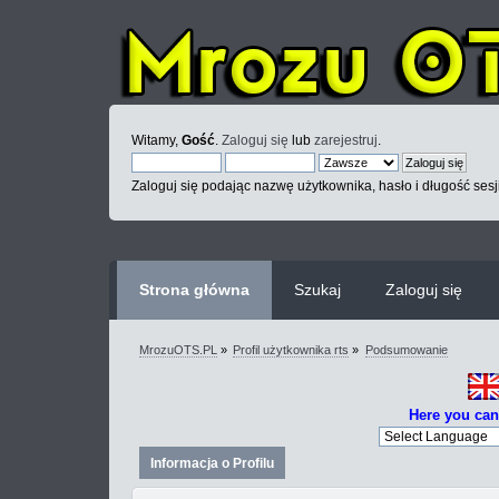
Witamy,
Gość
.
Zaloguj się
lub
zarejestruj
.
Zaloguj się podając nazwę użytkownika, hasło i długość sesj
Strona główna
Szukaj
Zaloguj się
MrozuOTS.PL
»
Profil użytkownika rts
»
Podsumowanie
Here you can
Informacja o Profilu