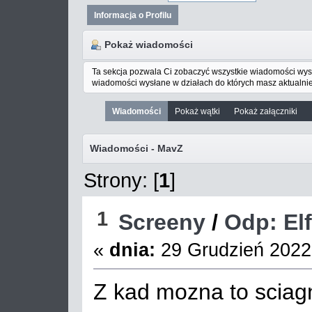
Informacja o Profilu
Pokaż wiadomości
Ta sekcja pozwala Ci zobaczyć wszystkie wiadomości wys
wiadomości wysłane w działach do których masz aktualnie
Wiadomości
Pokaż wątki
Pokaż załączniki
Wiadomości - MavZ
Strony: [
1
]
1
Screeny
/
Odp: El
«
dnia:
29 Grudzień 2022,
Z kad mozna to sciag