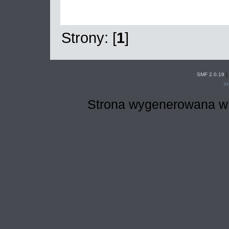
Strony: [
1
]
SMF 2.0.19
|
X
Strona wygenerowana w 