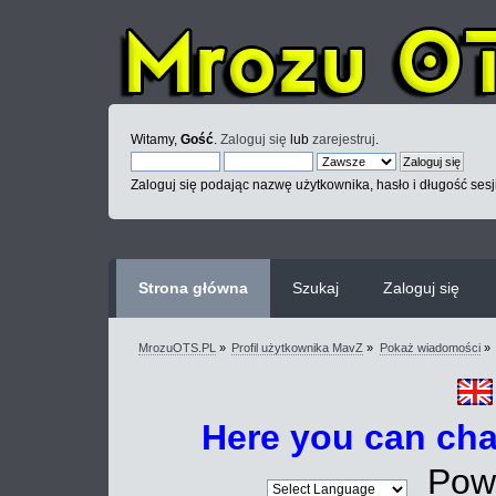
Witamy,
Gość
.
Zaloguj się
lub
zarejestruj
.
Zaloguj się podając nazwę użytkownika, hasło i długość sesj
Strona główna
Szukaj
Zaloguj się
MrozuOTS.PL
»
Profil użytkownika MavZ
»
Pokaż wiadomości
»
Here you can ch
Powe