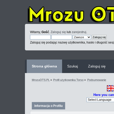
Witamy,
Gość
.
Zaloguj się
lub
zarejestruj
.
Zaloguj się podając nazwę użytkownika, hasło i długość sesj
Strona główna
Szukaj
Zaloguj się
MrozuOTS.PL
»
Profil użytkownika Torso
»
Podsumowanie
Here you can
Informacja o Profilu