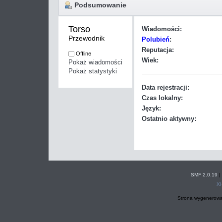
Podsumowanie
Torso 
Wiadomości:
Przewodnik
Polubień
:
Reputacja:
Offline
Wiek:
Pokaż wiadomości
Pokaż statystyki
Data rejestracji:
Czas lokalny:
Język:
Ostatnio aktywny:
SMF 2.0.19
|
X
Strona wygenerowa