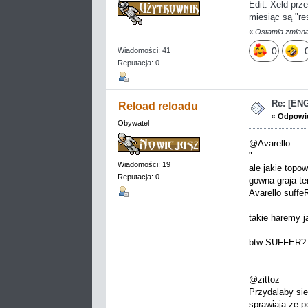
Edit: Xeld prz
miesiąc są "re
«
Ostatnia zmiana
0
Wiadomości: 41
Reputacja: 0
Re: [EN
Reload reloadu
«
Odpowie
Obywatel
@Avarello
"
Wiadomości: 19
ale jakie topo
Reputacja: 0
gowna graja te
Avarello suffe
takie haremy j
btw SUFFER? to
@zittoz
Przydalaby si
sprawiaja ze p