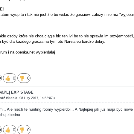
E!
atem wysp to i tak nie jest źle bo widać że gosciowi zależy i nie ma "wyjeba
kie osoby które nie chcą ciągle bic ten lvl bo to nie sprawia im przyjemnoś
n być dla każdego gracza na tym ots Narvia.eu bardzo dobry.
rum i na openka.net wypierdalaj
0
0
0
G&PL] EXP STAGE
dź #9 dnia:
08 Luty 2017, 14:52:07 »
. Ale niech te hunting roomy wypierdoli.. A Najlepiej jak juz maja byc nowe
 chuj zbedna
0
0
0