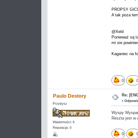
PROPSY GICI
A tak poza tem
@Xeld
Ponieważ są ta
mi sie powinie
Kaganiec na fo
0
Re: [EN
Paulo Destory
«
Odpowie
Przybysz
Wyspy Wyspami.
Reszta jest w
Wiadomości: 6
Reputacja: 0
0