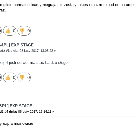
we gildie normalne teamy niegraja juz zostaly jakies orgazm reload co na ambe
raz.
0
0
0
G&PL] EXP STAGE
dź #3 dnia:
08 Luty 2017, 13:05:22 »
piej 4 jeśli serwer ma stać bardzo długo!
0
0
0
G&PL] EXP STAGE
ź #4 dnia:
08 Luty 2017, 13:14:11 »
ny exp a mianowicie