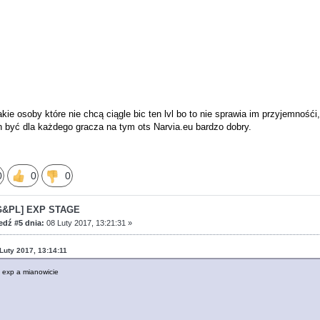
kie osoby które nie chcą ciągle bic ten lvl bo to nie sprawia im przyjemnoś
n być dla każdego gracza na tym ots Narvia.eu bardzo dobry.
0
0
0
G&PL] EXP STAGE
dź #5 dnia:
08 Luty 2017, 13:21:31 »
 Luty 2017, 13:14:11
y exp a mianowicie