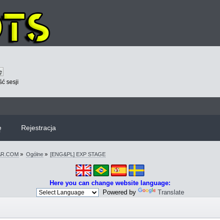
ć sesji
ę
Rejestracja
WAR.COM
»
Ogólne
»
[ENG&PL] EXP STAGE
Here you can change website language:
Powered by
Translate