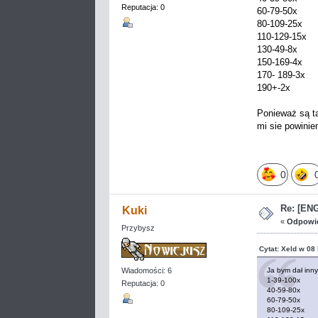
Reputacja: 0
60-79-50x
80-109-25x
110-129-15x
130-49-8x
150-169-4x
170- 189-3x
190+-2x
Ponieważ są ta
mi sie powinie
0
Re: [EN
Kuki
«
Odpowie
Przybysz
Cytat: Xeld w 08
Ja bym dał inn
Wiadomości: 6
1-39-100x
Reputacja: 0
40-59-80x
60-79-50x
80-109-25x