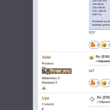
110-129-15x
130-49-8x
150-169-4x
170- 189-3x
190+-2x
Ponieważ są tak
każdego gracza
XD?
0
Re: [EN
Xeld
«
Odpowied
Przybysz
co?
Wiadomości: 3
0
Reputacja: 0
Re: [EN
Lyu
«
Odpowie
Czeladnik