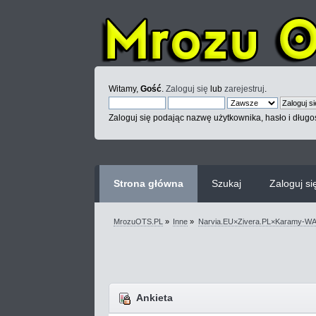
Witamy,
Gość
.
Zaloguj się
lub
zarejestruj
.
Zaloguj się podając nazwę użytkownika, hasło i długoś
Strona główna
Szukaj
Zaloguj si
MrozuOTS.PL
»
Inne
»
Narvia.EU×Zivera.PL×Karamy-
Ankieta