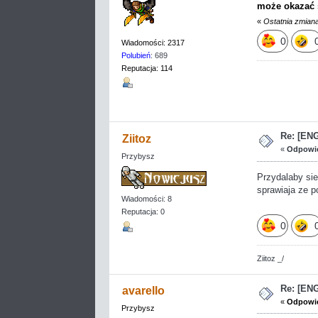
może okazać 
«
Ostatnia zmian
0
Wiadomości: 2317
Polubień
: 689
Reputacja: 114
Re: [EN
Ziitoz
«
Odpowie
Przybysz
Przydalaby si
sprawiaja ze p
Wiadomości: 8
Reputacja: 0
0
Ziitoz _/
Re: [EN
avarello
«
Odpowie
Przybysz