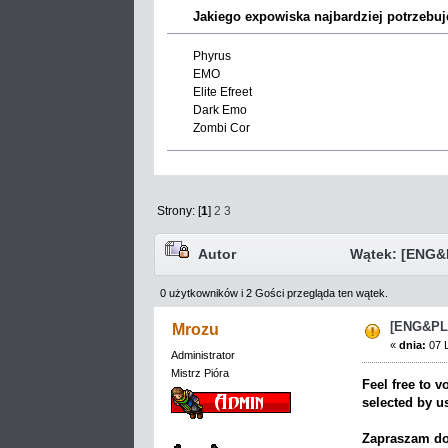
Jakiego expowiska najbardziej potrzebuj
Phyrus
EMO
Elite Efreet
Dark Emo
Zombi Cor
Strony: [
1
]
2
3
Autor
Wątek: [ENG&P
0 użytkowników i 2 Gości przegląda ten wątek.
[ENG&PL
Mrozu
«
dnia:
07 L
Administrator
Mistrz Pióra
Feel free to 
selected by u
Zapraszam do 