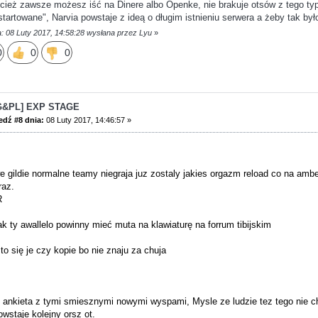
ecież zawsze możesz iść na Dinere albo Openke, nie brakuje otsów z tego ty
startowane", Narvia powstaje z ideą o długim istnieniu serwera a żeby tak było
: 08 Luty 2017, 14:58:28 wysłana przez Lyu
»
0
0
0
G&PL] EXP STAGE
dź #8 dnia:
08 Luty 2017, 14:46:57 »
we gildie normalne teamy niegraja juz zostaly jakies orgazm reload co na ambe
raz.
R
ak ty awallelo powinny mieć muta na klawiaturę na forrum tibijskim
 się je czy kopie bo nie znaju za chuja
e ankieta z tymi smiesznymi nowymi wyspami, Mysle ze ludzie tez tego nie c
owstaje kolejny orsz ot.