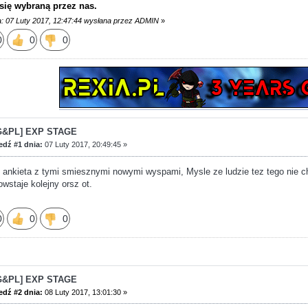
się wybraną przez nas.
a: 07 Luty 2017, 12:47:44 wysłana przez ADMIN
»
0
0
0
G&PL] EXP STAGE
dź #1 dnia:
07 Luty 2017, 20:49:45 »
e ankieta z tymi smiesznymi nowymi wyspami, Mysle ze ludzie tez tego nie c
owstaje kolejny orsz ot.
0
0
0
G&PL] EXP STAGE
dź #2 dnia:
08 Luty 2017, 13:01:30 »