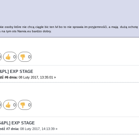
ie osoby które nie chcą ciągle bic ten lvl bo to nie sprawia im przyjemnośći, a mają dużą ochotę
 na tym ots Narvia.eu bardzo dobry.
0
0
0
G&PL] EXP STAGE
ź #6 dnia:
08 Luty 2017, 13:35:01 »
0
0
0
G&PL] EXP STAGE
dź #7 dnia:
08 Luty 2017, 14:13:39 »