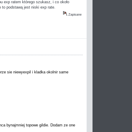
pu exp ratem którego szukasz, i co około
 to podstawą jest niski exp rate.
Zapisane
rze sie niewyexpil i kladka okolnir same
hca bynajmniej topowe gildie. Dodam ze one