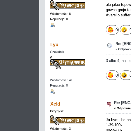
ale jakie topo
gowna graja te
Wiadomości: 8
Avarello suffer
Reputacja: 0
0
Re: [EN
Lyu
«
Odpowie
Czeladnik
3 albo 4, najle
0
Wiadomości: 41
Reputacja: 0
Re: [EN
Xeld
«
Odpowied
Przybysz
Ja bym dał in
1-39-100x
Wiadomości: 3
40-59-80x