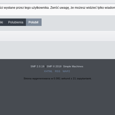
ci wysłane przez tego użytkownika. Zwróć uwagę, że możesz widzieć tylko wiadom
iki
Polubienia
Polubił 
SMF 2.0.19
|
SMF © 2016
,
Simple Machines
XHTML
RSS
WAP2
Strona wygenerowana w 0.081 sekund z 21 zapytaniami.