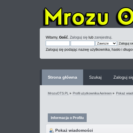
Witamy,
Gość
.
Zaloguj się
lub
zarejestruj
.
Zaloguj się podając nazwę użytkownika, hasło i długoś
Strona główna
Szukaj
Zaloguj si
MrozuOTS.PL
»
Profil użytkownika Aerireen
»
Pokaż wiad
Informacja o Profilu
Pokaż wiadomości