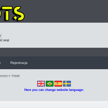
ć sesji
ę
Rejestracja
omości
»
Polubił 
Here you can change website language: