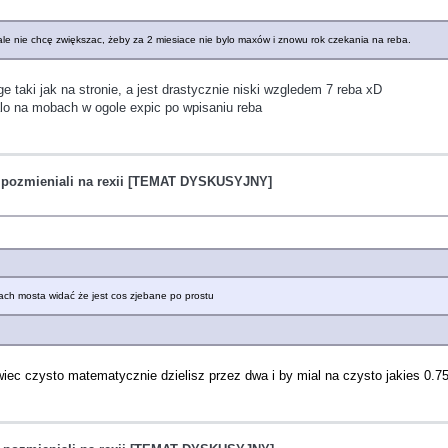
 ale nie chcę zwiększac, żeby za 2 miesiace nie bylo maxów i znowu rok czekania na reba.
e taki jak na stronie, a jest drastycznie niski wzgledem 7 reba xD
calo na mobach w ogole expic po wpisaniu reba
 pozmieniali na rexii [TEMAT DYSKUSYJNY]
niach mosta widać że jest cos zjebane po prostu
wiec czysto matematycznie dzielisz przez dwa i by mial na czysto jakies 0.7