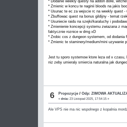
* Dodanie weekly questy na addon dolle, witche
* Zmienic w koncu te naginii bloods na jakis boo
* Usunac te ec za wejscie rc na weekly quest -
* Zbuffowac quest na bonus gildijny - temat rze
* Usuniecie raidu na szejki/karaluchy i pododaw
* Zmienienie koncepcji systemu zwiazana z mag
faktycznie roznice w dmg xD
* Zrobic cos z dungeon systemem, od dodania f
* Zmienic te staminery/medium/mini uzywanie pe
Jest tu sporo systemow ktore leza od x czasu,
niz zeby umieraly smiercia naturalna jak dunge
6
Propozycje
/
Odp: ZIMOWA AKTUALIZ
«
dnia:
23 Listopad 2025, 17:54:15 »
Ale VPS nie ma nic wspolnego z kopalnia mordz