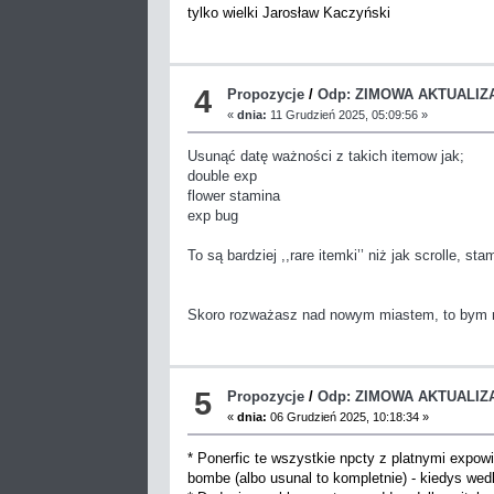
tylko wielki Jarosław Kaczyński
4
Propozycje
/
Odp: ZIMOWA AKTUALIZ
«
dnia:
11 Grudzień 2025, 05:09:56 »
Usunąć datę ważności z takich itemow jak;
double exp
flower stamina
exp bug
To są bardziej ,,rare itemki’’ niż jak scrolle, s
Skoro rozważasz nad nowym miastem, to bym r
5
Propozycje
/
Odp: ZIMOWA AKTUALIZ
«
dnia:
06 Grudzień 2025, 10:18:34 »
* Ponerfic te wszystkie npcty z platnymi expow
bombe (albo usunal to kompletnie) - kiedys wed