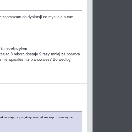
c zapraszam do dyskusji co myslicie o tym.
 to przeliczylem.
zajac 8 reborn dostaje 9 razy mniej za potwora
e nie wpisales niz planowales? Bo wedlug
tak to mają za pstryknięciem palców więc dziwię się że