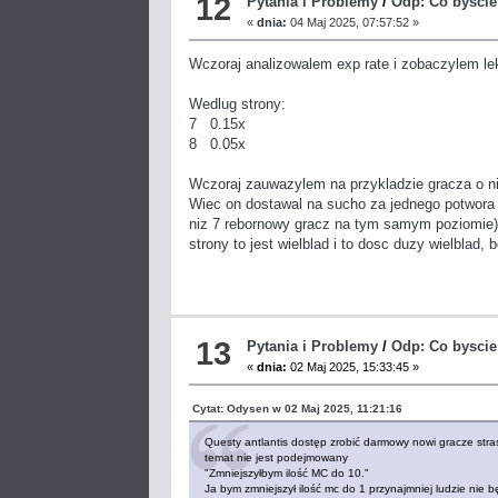
12
Pytania i Problemy
/
Odp: Co byscie
«
dnia:
04 Maj 2025, 07:57:52 »
Wczoraj analizowalem exp rate i zobaczylem lek
Wedlug strony:
7 0.15x
8 0.05x
Wczoraj zauwazylem na przykladzie gracza o nic
Wiec on dostawal na sucho za jednego potwora 0.
niz 7 rebornowy gracz na tym samym poziomie).
strony to jest wielblad i to dosc duzy wielblad, 
13
Pytania i Problemy
/
Odp: Co byscie
«
dnia:
02 Maj 2025, 15:33:45 »
Cytat: Odysen w 02 Maj 2025, 11:21:16
Questy antlantis dostęp zrobić darmowy nowi gracze stras
temat nie jest podejmowany
"Zmniejszyłbym ilość MC do 10."
Ja bym zmniejszył ilość mc do 1 przynajmniej ludzie nie 