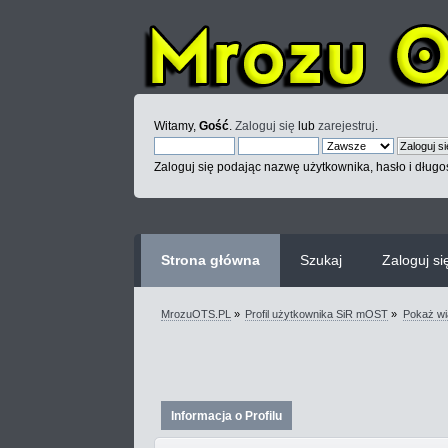
Witamy,
Gość
.
Zaloguj się
lub
zarejestruj
.
Zaloguj się podając nazwę użytkownika, hasło i długoś
Strona główna
Szukaj
Zaloguj si
MrozuOTS.PL
»
Profil użytkownika SiR mOST
»
Pokaż w
Informacja o Profilu