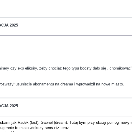
ACJA 2025
taminery czy exp eliksiry, żeby chociaż tego typu boosty dało się ,,chomikować’
ozważył usunięcie abonamentu na dreama i wprowadził na nowe miasto.
ACJA 2025
iskami jak Radek (lost), Gabriel (dream). Tutaj bym przy okazji pomogl nowym
lug mnie to mialo wiekszy sens niz teraz