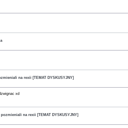
ja
ozmieniali na rexii [TEMAT DYSKUSYJNY]
 dzwignac xd
 pozmieniali na rexii [TEMAT DYSKUSYJNY]