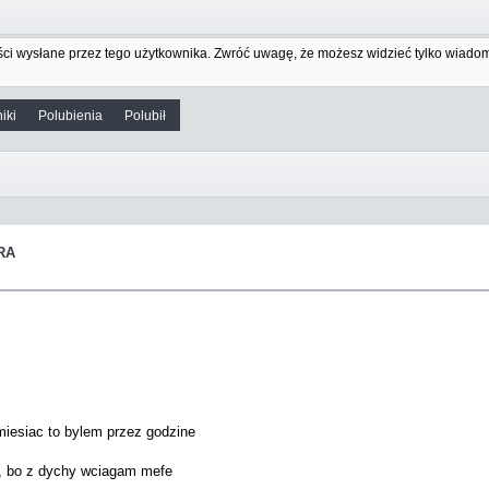
ci wysłane przez tego użytkownika. Zwróć uwagę, że możesz widzieć tylko wiadom
iki
Polubienia
Polubił 
RA
miesiac to bylem przez godzine
, bo z dychy wciagam mefe