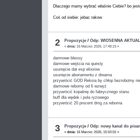
Dlaczego mamy wybrać właśnie Ciebie? bo jes
Coś od siebie: jebac rakow
2
Propozycje
/
Odp: WIOSENNA AKTUAL
«
dnia:
16 Marzec 2026, 17:48:23 »
darmowe blessy
darmowe wejścia na questy
usunięcie dat exp elixirow
usunięcie abonamentu z dreama
przywrócić GOD Reksia by chłop bezrobotny nie
darmowe reborny od 6 wzwyż
przywrócić kopalnię do fabrycznego stanu
buff dla wędek i pola ryżowego
przywrócić 20 procent dmg za reborna
3
Propozycje
/
Odp: nowy kanal do pisan
«
dnia:
16 Marzec 2026, 15:03:02 »