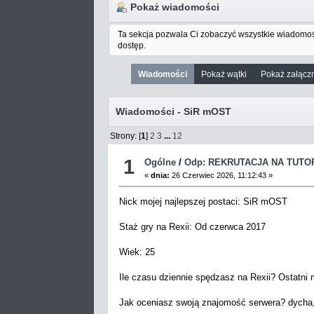
Pokaż wiadomości
Ta sekcja pozwala Ci zobaczyć wszystkie wiadomoś
dostęp.
Wiadomości
Pokaż wątki
Pokaż załączn
Wiadomości - SiR mOST
Strony: [
1
]
2
3
...
12
1
Ogólne
/
Odp: REKRUTACJA NA TUTO
«
dnia:
26 Czerwiec 2026, 11:12:43 »
Nick mojej najlepszej postaci: SiR mOST
Staż gry na Rexii: Od czerwca 2017
Wiek: 25
Ile czasu dziennie spędzasz na Rexii? Ostatni 
Jak oceniasz swoją znajomość serwera? dycha