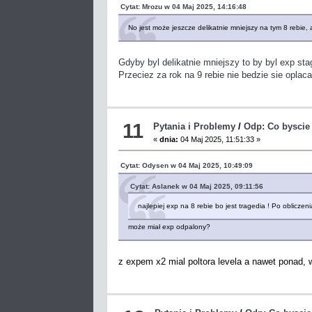
Cytat: Mrozu w 04 Maj 2025, 14:16:48
No jest może jeszcze delikatnie mniejszy na tym 8 rebie,
Gdyby byl delikatnie mniejszy to by byl exp stag
Przeciez za rok na 9 rebie nie bedzie sie opla
11
Pytania i Problemy
/
Odp: Co byscie
«
dnia:
04 Maj 2025, 11:51:33 »
Cytat: Odysen w 04 Maj 2025, 10:49:09
Cytat: Aslanek w 04 Maj 2025, 09:11:56
najlepiej exp na 8 rebie bo jest tragedia ! Po oblicze
może miał exp odpalony?
z expem x2 mial poltora levela a nawet ponad, 