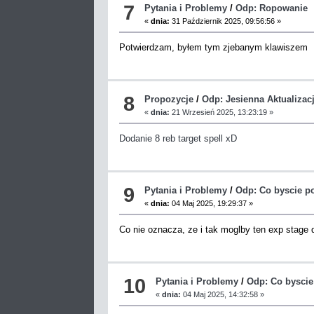
7
Pytania i Problemy
/
Odp: Ropowanie
«
dnia:
31 Październik 2025, 09:56:56 »
Potwierdzam, byłem tym zjebanym klawiszem
8
Propozycje
/
Odp: Jesienna Aktualizac
«
dnia:
21 Wrzesień 2025, 13:23:19 »
Dodanie 8 reb target spell xD
9
Pytania i Problemy
/
Odp: Co byscie p
«
dnia:
04 Maj 2025, 19:29:37 »
Co nie oznacza, ze i tak moglby ten exp stage
10
Pytania i Problemy
/
Odp: Co byscie
«
dnia:
04 Maj 2025, 14:32:58 »