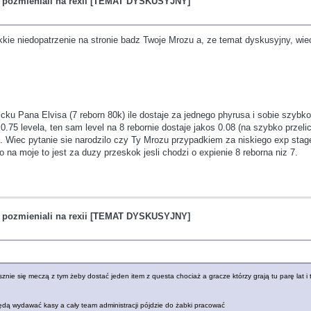
 pozmieniali na rexii [TEMAT DYSKUSYJNY]
kie niedopatrzenie na stronie badz Twoje Mrozu a, ze temat dyskusyjny, wie
ku Pana Elvisa (7 reborn 80k) ile dostaje za jednego phyrusa i sobie szybko
75 levela, ten sam level na 8 rebornie dostaje jakos 0.08 (na szybko przelic
 Wiec pytanie sie narodzilo czy Ty Mrozu przypadkiem za niskiego exp stag
bo na moje to jest za duzy przeskok jesli chodzi o expienie 8 reborna niz 7.
 pozmieniali na rexii [TEMAT DYSKUSYJNY]
znie się meczą z tym żeby dostać jeden item z questa chociaż a gracze którzy grają tu parę lat i 
będą wydawać kasy a cały team administracji pójdzie do żabki pracować