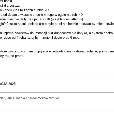
ss booki
st dla postaci
 w koncu ktos to zacznie robic xD
ka od dodania wlasciwie, bo nikt tego w ogole nie robi xD
anie questow daily na upki +8/+10 (przykladowo atlantis)
ia? Jest to nadal useless a nikt tyle broni nie bedzie ladowac by miec nie
ull hp/mp powderow do instancji nikt dungeonow nie dotyka, a system spoko.
r dobe od 4 reba, tutaj bym zmienil dopiero od 6 reba
 ktore wystarczy zmienic/upgrade wprowadzic niz dodawac kolejne, pierw bym
ony tak po prostu
ACJA 2025
iaty ani z iloscia charow/mckow tam xd