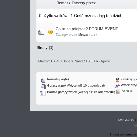
/
Temat
Zaczęty przez
0 użytkowników i 1 Gość przeglądają ten dział.
Co to za miejsce? FORUM EVENT
Zaczęty przez
Mrozu
«
1
2
»
Strony: [
1
]
MrozuOTS.PL
»
Inne
»
SandOTS.EU
»
Ogólne
Normalny wątek
Zamknięty 
Wątek przyk
Gorący wątek (Więcej niż 10 odpowiedzi)
Ankieta
Bardzo gorący wątek (Więcej niż 15 odpowiedzi)
SMF 2.0.19
|
X
Strona wygenerowa