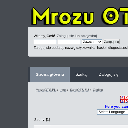
Witamy,
Gość
.
Zaloguj się
lub
zarejestruj
.
Zaloguj się podając nazwę użytkownika, hasło i długość sesj
Strona główna
Szukaj
Zaloguj się
MrozuOTS.PL
»
Inne
»
SandOTS.EU
»
Ogólne
Here you can
Strony: [
1
]