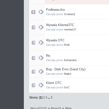
Podlewaczka
Zaczęty przez
GrubasQ
Wywala KlientaOTC
Zaczęty przez
rewelas27
Wywala OTC
Zaczęty przez
Rstfj
Re;
Zaczęty przez
Komandos
Bug - Dark Emo (Sand City)
Zaczęty przez
Majka
Klient OTC
Zaczęty przez
GxC
Strony: [
1
]
2
3
...
5
MrozuOTS.PL
»
Rexia.PL
»
Błędy