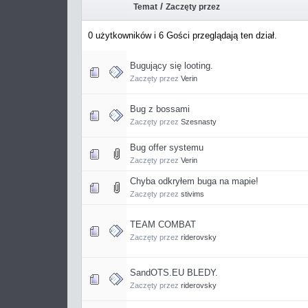
/
Temat
Zaczęty przez
0 użytkowników i 6 Gości przeglądają ten dział.
Bugujący się looting.
Zaczęty przez
Verin
Bug z bossami
Zaczęty przez
Szesnasty
Bug offer systemu
Zaczęty przez
Verin
Chyba odkryłem buga na mapie!
Zaczęty przez
stivims
TEAM COMBAT
Zaczęty przez
riderovsky
SandOTS.EU BLEDY.
Zaczęty przez
riderovsky