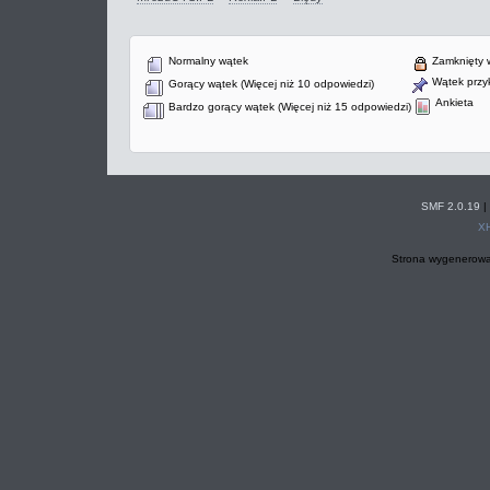
Normalny wątek
Zamknięty 
Wątek przyk
Gorący wątek (Więcej niż 10 odpowiedzi)
Ankieta
Bardzo gorący wątek (Więcej niż 15 odpowiedzi)
SMF 2.0.19
|
X
Strona wygenerowa