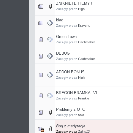
ZNIKNIETE ITEMY !
Zaczęty przez
High
blad
Zaczęty przez
Krzychu
Green Town
Zaczęty przez
Cachmaker
DEBUG
Zaczęty przez
Cachmaker
ADDON BONUS
Zaczęty przez
High
BREGON BRAMKA LVL
Zaczęty przez
Frankie
Problemy z OTC
Zaczęty przez
Abio
Bug z medytacja
Zaczęty przez
Zalno12