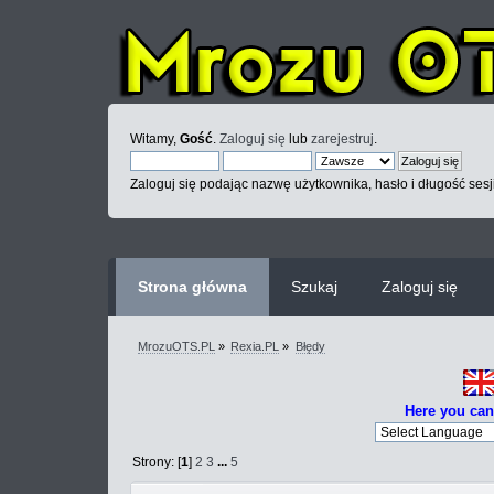
Witamy,
Gość
.
Zaloguj się
lub
zarejestruj
.
Zaloguj się podając nazwę użytkownika, hasło i długość sesj
Strona główna
Szukaj
Zaloguj się
MrozuOTS.PL
»
Rexia.PL
»
Błędy
Here you can
Strony: [
1
]
2
3
...
5