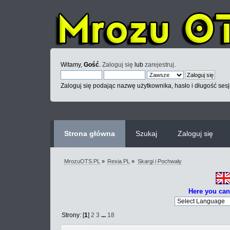
Witamy,
Gość
.
Zaloguj się
lub
zarejestruj
.
Zaloguj się podając nazwę użytkownika, hasło i długość sesj
Strona główna
Szukaj
Zaloguj się
MrozuOTS.PL
»
Rexia.PL
»
Skargi i Pochwały
Here you can
Strony: [
1
]
2
3
...
18