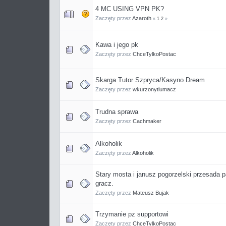
4 MC USING VPN PK?
Zaczęty przez
Azaroth
«
1
2
»
Kawa i jego pk
Zaczęty przez
ChceTylkoPostac
Skarga Tutor Szpryca/Kasyno Dream
Zaczęty przez
wkurzonytlumacz
Trudna sprawa
Zaczęty przez
Cachmaker
Alkoholik
Zaczęty przez
Alkoholik
Stary mosta i janusz pogorzelski przesada p
gracz.
Zaczęty przez
Mateusz Bujak
Trzymanie pz supportowi
Zaczęty przez
ChceTylkoPostac