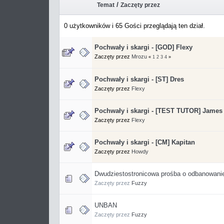
/
Temat
Zaczęty przez
0 użytkowników i 65 Gości przeglądają ten dział.
Pochwały i skargi - [GOD] Flexy
Zaczęty przez
Mrozu
«
1
2
3
4
»
Pochwały i skargi - [ST] Dres
Zaczęty przez
Flexy
Pochwały i skargi - [TEST TUTOR] James
Zaczęty przez
Flexy
Pochwały i skargi - [CM] Kapitan
Zaczęty przez
Howdy
Dwudziestostronicowa prośba o odbanowani
Zaczęty przez
Fuzzy
UNBAN
Zaczęty przez
Fuzzy