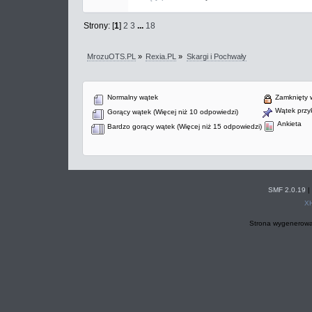
Strony: [
1
]
2
3
...
18
MrozuOTS.PL
»
Rexia.PL
»
Skargi i Pochwały
Normalny wątek
Zamknięty 
Wątek przyk
Gorący wątek (Więcej niż 10 odpowiedzi)
Ankieta
Bardzo gorący wątek (Więcej niż 15 odpowiedzi)
SMF 2.0.19
|
X
Strona wygenerowa