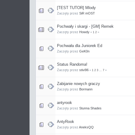
[TEST TUTOR] Mlody
Zaczęty przez
SiR mOST
Pochwały i skargi - [GM] Remek
Zaczęty przez
Howdy
«
1
2
»
Pochwała dla Juniorek Ed
Zaczęty przez
GeK0n
Status Randoma!
Zaczęty przez
stivi96
«
1
2
3
...
7
»
Zabijanie nowych graczy
Zaczęty przez
Bormann
antyrook
Zaczęty przez
Stunna Shades
AntyRook
Zaczęty przez
AneksQQ