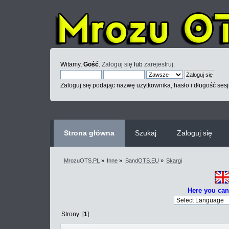
Witamy,
Gość
.
Zaloguj się
lub
zarejestruj
.
Zaloguj się podając nazwę użytkownika, hasło i długość sesj
Strona główna
Szukaj
Zaloguj się
MrozuOTS.PL
»
Inne
»
SandOTS.EU
»
Skargi
Here you can
Strony: [
1
]