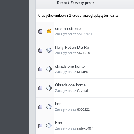
/
Temat
Zaczęty przez
0 użytkowników i 1 Gość przeglądają ten dział.
sms na stronie
Zaczęty przez 55165920
Holly Potion Dla Rp
Zaczęty przez
5677218
okradzione konto
Zaczęty przez
MalaEk
Okradzione konta
Zaczęty przez
Crystal
ban
Zaczęty przez
63062224
Ban
Zaczęty przez
radek0407