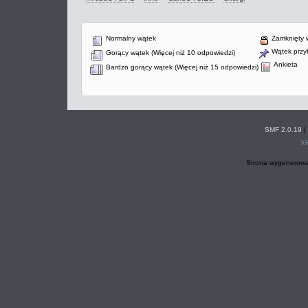
Normalny wątek
Zamknięty 
Wątek przyk
Gorący wątek (Więcej niż 10 odpowiedzi)
Ankieta
Bardzo gorący wątek (Więcej niż 15 odpowiedzi)
SMF 2.0.19
|
X
Strona wygenerowa