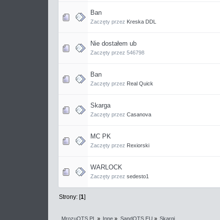
Ban
Zaczęty przez
Kreska DDL
Nie dostałem ub
Zaczęty przez 546798
Ban
Zaczęty przez
Real Quick
Skarga
Zaczęty przez
Casanova
MC PK
Zaczęty przez
Rexiorski
WARLOCK
Zaczęty przez
sedesto1
Strony: [
1
]
MrozuOTS.PL
»
Inne
»
SandOTS.EU
»
Skargi