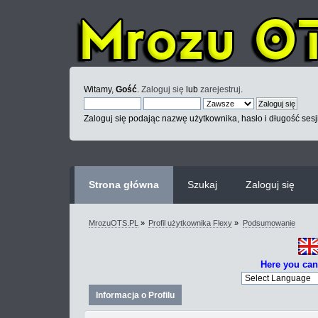
Witamy,
Gość
.
Zaloguj się
lub
zarejestruj
.
Zaloguj się podając nazwę użytkownika, hasło i długość sesj
Strona główna
Szukaj
Zaloguj się
MrozuOTS.PL
»
Profil użytkownika Flexy
»
Podsumowanie
Here you can
Informacja o Profilu