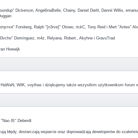
"groundup" Dickerson, AngellinaBelle, Chainy, Daniel Diehl, Dannii Willis, e
 Duggan
σηѕтєя" Forsberg, Ralph "[n3rve]" Otowo, rickC, Tony Reid i Mert "Antes" Al
d3vcho" Domínguez, m4z, Relyana, Robert., Akyhne i GravuTrad
van Hoewijk
HaWaN, WilK, voythas i dziękujemy także wszystkim użytkownikom forum ww
s "Nao 尚" Deberdt
kują błędy, dostarczają wsparcie oraz doprowadzają deweloperów do szaleńst