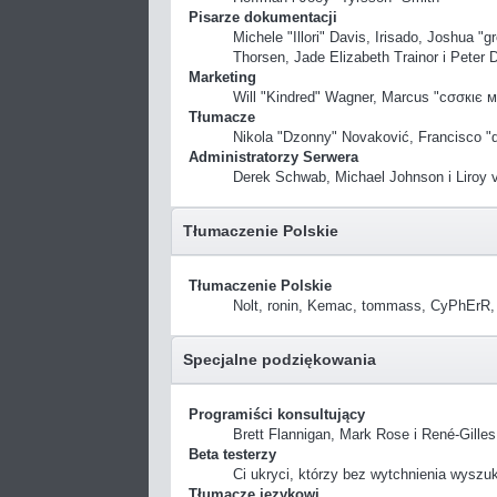
Pisarze dokumentacji
Michele "Illori" Davis, Irisado, Joshua 
Thorsen, Jade Elizabeth Trainor i Peter
Marketing
Will "Kindred" Wagner, Marcus "cσσкιє м
Tłumacze
Nikola "Dzonny" Novaković, Francisco "
Administratorzy Serwera
Derek Schwab, Michael Johnson i Liroy 
Tłumaczenie Polskie
Tłumaczenie Polskie
Nolt, ronin, Kemac, tommass, CyPhErR, 
Specjalne podziękowania
Programiści konsultujący
Brett Flannigan, Mark Rose i René-Gille
Beta testerzy
Ci ukryci, którzy bez wytchnienia wyszu
Tłumacze językowi