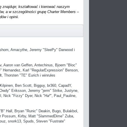
ę znajduje; kształtować i kierować naszym
ów, a w szczególności grupę Charter Members –
ów i opinii.
" Eshom, Amacythe, Jeremy "SleePy" Darwood i
, Aaron van Geffen, Antechinus, Bjoern "Bloc"
" Hernandez, Karl "RegularExpression" Benson,
, Thorsten "TE" Eurich i winrules
 Kilpinen, Ben Scott, Bigguy, br360, CapadY,
Owdy" Eriksson, Jeremy "jerm" Strike, Justyne,
l, Nick "Fizzy" Dyer, Nick "Ha²", Paul_Pauline,
" Hall, Bryan "Runic" Deakin, Bugo, Bulakbol,
ler Possum, Kirby, Matt "SlammedDime" Zuba,
ouz, snork13, Spuds, Steven "Fustrate"