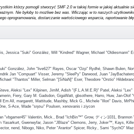
tkim którzy pomogli stworzyć SMF 2.0 w takiej formie w jakiej aktualnie si
ważnym. Nie byłoby to możliwe bez was. Wliczając w to naszych użytkownik
ego oprogramowania, dostarczanie wartościowego wsparcia, raportowanie błęd
 Davis, Jessica "Suki" González, Will "Kindred" Wagner, Michael "Oldiesmann
Suki" González, John "live627" Rayes, Oscar "Ozp" Rydhé, Shawn Bulen, Norv
endrik Jan "Compuart" Visser, Jeremy "SleePy" Darwood, Juan "JayBachatero
hael "Thantos" Miller, Selman "[SiNaN]" Eser, Theodore "Orstio" Hildebrandt
Steve, Aleksi "Lex" Kilpinen, JimM, Adish "(F.L.A.M.E.R)" Patel, Aleksi "Lex"
merin, Fiery, Gary M. Gadsdon, GigaWatt, gbsothere, Harro, Huw, Jan-Olof "
 Em All, margarett, Mattitude, Mashby, Mick G., Michele "Illori" Davis, MrPhi
dOne, S-Ace, Wade "sησω" Poulsen, xenovanis i ziycon
n "vbgamer45" Valentin, Mick., Brad "IchBin™" Grow, ディン1031, Brannon "B
en Yasarkurt, Gwenwyfar, Jason "JBlaze" Clemons, Jerry, Joker™, Kays, Kil
ctor, nend, Nibogo, Niko, Peter "Arantor" Spicer, Ricky., Sami "SychO" Maz