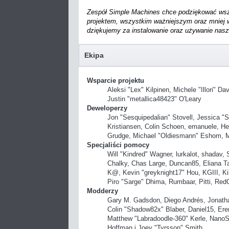
Zespół Simple Machines chce podziękować wszys
projektem, wszystkim ważniejszym oraz mniej 
dziękujemy za instalowanie oraz używanie nasz
Ekipa
Wsparcie projektu
Aleksi "Lex" Kilpinen, Michele "Illori"
Justin "metallica48423" O'Leary
Deweloperzy
Jon "Sesquipedalian" Stovell, Jessica "
Kristiansen, Colin Schoen, emanuele, H
Grudge, Michael "Oldiesmann" Eshom, Mic
Specjaliści pomocy
Will "Kindred" Wagner, lurkalot, shadav, 
Chalky, Chas Large, Duncan85, Eliana Ta
K@, Kevin "greyknight17" Hou, KGIII, Kill
Piro "Sarge" Dhima, Rumbaar, Pitti, Re
Modderzy
Gary M. Gadsdon, Diego Andrés, Jonatha
Colin "Shadow82x" Blaber, Daniel15, Er
Matthew "Labradoodle-360" Kerle, NanoSe
Hoffman i Joey "Tyrsson" Smith