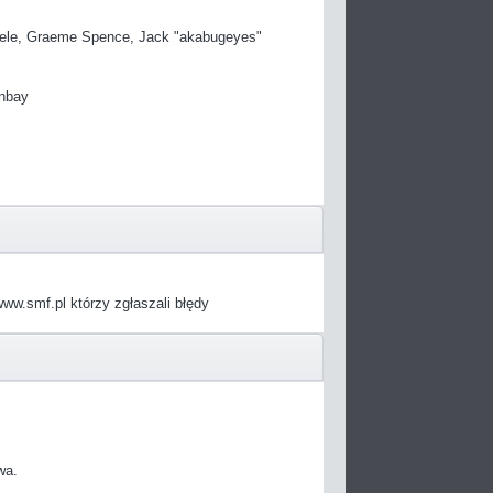
manuele, Graeme Spence, Jack "akabugeyes"
ınbay
w.smf.pl którzy zgłaszali błędy
wa.