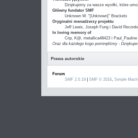
Dziękujemy za wasze wysiłki, które umo
Główny fundator SMF
Unknown W. "[Unknown]" Brackets
Oryginalni menadżerzy projektu
Jeff Lewis, Joseph Fung i David Record
In loving memory of
Crip, K@, metallica48423 i Paul_Pauline
Oraz dla każdego kogo pominęliśmy - Dziękuje
Prawa autorskie
Forum
SMF 2.0.19
|
SMF © 2016
,
Simple Mach