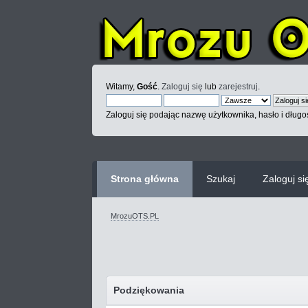
Witamy,
Gość
.
Zaloguj się
lub
zarejestruj
.
Zaloguj się podając nazwę użytkownika, hasło i długoś
Strona główna
Szukaj
Zaloguj si
MrozuOTS.PL
Podziękowania