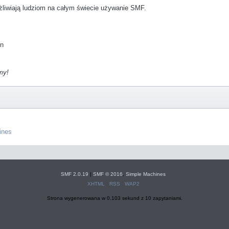
żliwiają ludziom na całym świecie używanie SMF.
on
my!
ines
SMF 2.0.19
|
SMF © 2016
,
Simple Machines
XHTML
RSS
WAP2
Strona wygenerowana w 0.103 sekund z 10 zapytaniami.