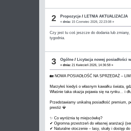
2
Propozycje
/
LETNIA AKTUALIZACJA
«
dnia:
15 Czerwiec 2026, 22:23:08 »
Czy jest tu coś jeszcze do dodania lub zmiany,
tygodnia.
3
Ogólne
/
Licytacja nowej posiadłości
«
dnia:
21 Kwiecień 2026, 14:36:58 »
🏡 NOWA POSIADŁOŚĆ NA SPRZEDAŻ – LI
Marzyłeś kiedyś o własnym kawałku świata, gdz
Właśnie taka okazja pojawia się na rynku… i dłu
Przedstawiamy unikalną posiadłość premium, poł
prestiż 💎
✨ Co wyróżnia tę miejscówkę?
✔ Ogromna przestrzeń do własnej aranżacji (se
✔ Naturalne otoczenie – lasy, skały i dostęp d