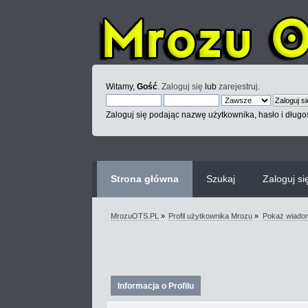
Witamy,
Gość
.
Zaloguj się
lub
zarejestruj
.
Zaloguj się podając nazwę użytkownika, hasło i długoś
Strona główna
Szukaj
Zaloguj si
MrozuOTS.PL
»
Profil użytkownika Mrozu
»
Pokaż wiado
Informacja o Profilu