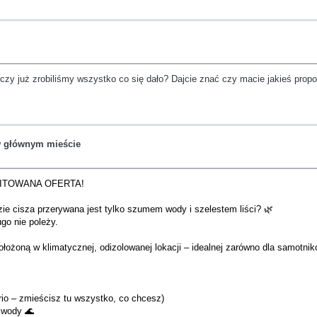
 czy już zrobiliśmy wszystko co się dało? Dajcie znać czy macie jakieś propo
 w głównym mieście
MITOWANA OFERTA!
ie cisza przerywana jest tylko szumem wody i szelestem liści? 🌿
go nie poleży.
ożoną w klimatycznej, odizolowanej lokacji – idealnej zarówno dla samotnik
rio – zmieścisz tu wszystko, co chcesz)
o wody 🌊