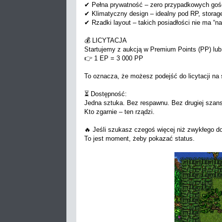
✔ Pełna prywatność – zero przypadkowych goś
✔ Klimatyczny design – idealny pod RP, storage,
✔ Rzadki layout – takich posiadłości nie ma “n
💰 LICYTACJA
Startujemy z aukcją w Premium Points (PP) lub 
👉 1 EP = 3 000 PP
To oznacza, że możesz podejść do licytacji na
⏳ Dostępność:
Jedna sztuka. Bez respawnu. Bez drugiej szans
Kto zgarnie – ten rządzi.
🔥 Jeśli szukasz czegoś więcej niż zwykłego
To jest moment, żeby pokazać status.