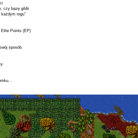
ci
 czy bazę gildii
a każdym rogu”
Elite Points (EP)
 swój sposób.
y.
 domku…