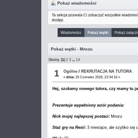
Pokaż wiadomości
Ta sekcja pozwala Ci zobaczyć wszystkie wiadomoś
dostęp.
Wiadomości
Pokaż wątki
Pokaż załączn
Pokaż wątki - Mrozu
Strony: [
1
]
2
3
...
14
1
Ogólne
/
REKRUTACJA NA TUTORA
«
dnia:
25 Czerwiec 2026, 23:34:16 »
Hej, szukamy nowego tutora, czy mamy tu ja
Prezentuje wypełniony wzór podania:
Nick mojej najlepszej postaci:
Mrozu
Staż gry na Rexii:
3 miesiące, ale szybko się 