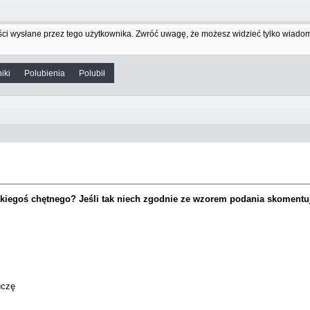
ci wysłane przez tego użytkownika. Zwróć uwagę, że możesz widzieć tylko wiadom
iki
Polubienia
Polubił 
kiegoś chętnego? Jeśli tak niech zgodnie ze wzorem podania skomentuj
uczę