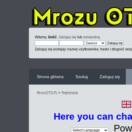
Witamy,
Gość
.
Zaloguj się
lub
zarejestruj
.
Zaloguj się podając nazwę użytkownika, hasło i długość sesj
Strona główna
Szukaj
Zaloguj się
MrozuOTS.PL
»
Rejestracja
Here you can ch
Powe