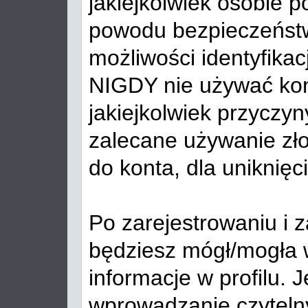
jakiejkolwiek osobie p
powodu bezpieczeństw
możliwości identyfikac
NIGDY nie używać kon
jakiejkolwiek przycz
zalecane używanie zło
do konta, dla uniknięc
Po zarejestrowaniu i 
będziesz mógł/mogła 
informacje w profilu. 
wprowadzanie czyteln