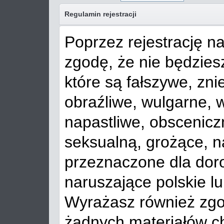
Regulamin rejestracji
Poprzez rejestrację n
zgodę, że nie będziesz
które są fałszywe, zni
obraźliwe, wulgarne, 
napastliwe, obscenicz
seksualną, grożące, n
przeznaczone dla doro
naruszające polskie 
Wyrażasz również zgo
żadnych materiałów c