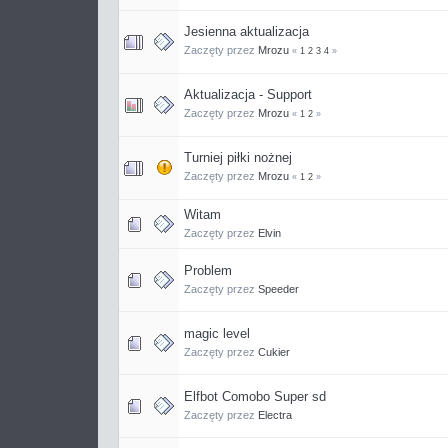
Jesienna aktualizacja
Zaczęty przez
Mrozu
«
1
2
3
4
»
Aktualizacja - Support
Zaczęty przez
Mrozu
«
1
2
»
Turniej piłki nożnej
Zaczęty przez
Mrozu
«
1
2
»
Witam
Zaczęty przez
Elvin
Problem
Zaczęty przez
Speeder
magic level
Zaczęty przez
Cukier
Elfbot Comobo Super sd
Zaczęty przez
Electra