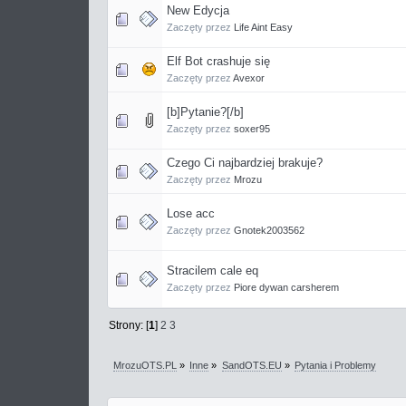
New Edycja
Zaczęty przez
Life Aint Easy
Elf Bot crashuje się
Zaczęty przez
Avexor
[b]Pytanie?[/b]
Zaczęty przez
soxer95
Czego Ci najbardziej brakuje?
Zaczęty przez
Mrozu
Lose acc
Zaczęty przez
Gnotek2003562
Stracilem cale eq
Zaczęty przez
Piore dywan carsherem
Strony: [
1
]
2
3
MrozuOTS.PL
»
Inne
»
SandOTS.EU
»
Pytania i Problemy