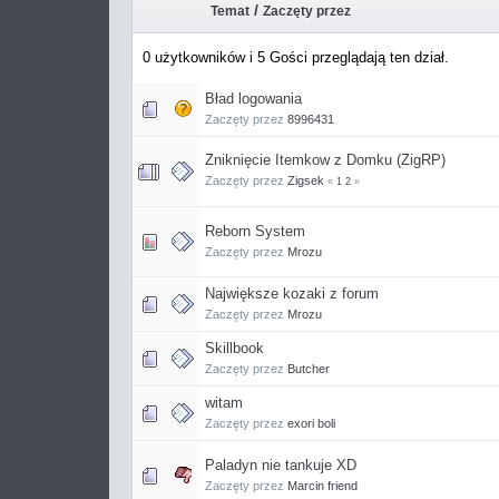
/
Temat
Zaczęty przez
0 użytkowników i 5 Gości przeglądają ten dział.
Bład logowania
Zaczęty przez
8996431
Zniknięcie Itemkow z Domku (ZigRP)
Zaczęty przez
Zigsek
«
1
2
»
Reborn System
Zaczęty przez
Mrozu
Największe kozaki z forum
Zaczęty przez
Mrozu
Skillbook
Zaczęty przez
Butcher
witam
Zaczęty przez
exori boli
Paladyn nie tankuje XD
Zaczęty przez
Marcin friend