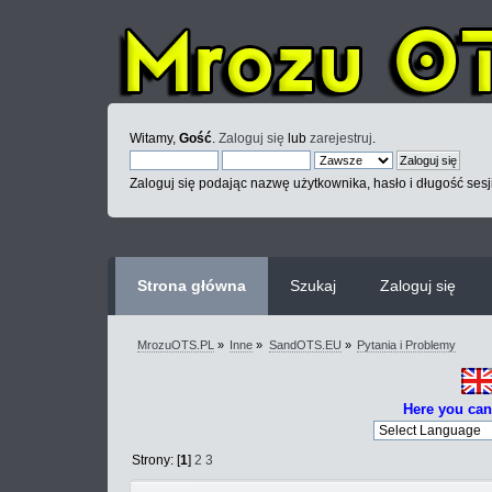
Witamy,
Gość
.
Zaloguj się
lub
zarejestruj
.
Zaloguj się podając nazwę użytkownika, hasło i długość sesj
Strona główna
Szukaj
Zaloguj się
MrozuOTS.PL
»
Inne
»
SandOTS.EU
»
Pytania i Problemy
Here you can
Strony: [
1
]
2
3