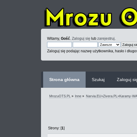
Witamy,
Gość
.
Zaloguj się
lub
zarejestruj
.
Zaloguj się podając nazwę użytkownika, hasło i długoś
Strona główna
Szukaj
Zaloguj si
MrozuOTS.PL
»
Inne
»
Narvia.EU×Zivera.PL×Karamy-
Strony: [
1
]