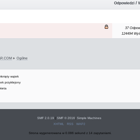
/
Odpowiedzi
37 Odpow
124494 Wyś
WAR.COM
»
Ogólne
knięty wątek
ek przyklejony
ieta
SMF 2.0.19
|
SMF © 2016
,
Simple Machines
XHTML
RSS
WAP2
Strona wygenerowana w 0.086 sekund z 14 zapytaniami.