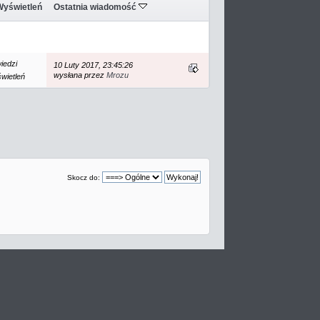
Wyświetleń
Ostatnia wiadomość
iedzi
10 Luty 2017, 23:45:26
wysłana przez
Mrozu
wietleń
Skocz do: