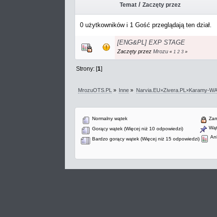
/
Temat
Zaczęty przez
0 użytkowników i 1 Gość przeglądają ten dział.
[ENG&PL] EXP STAGE
Zaczęty przez
Mrozu
«
1
2
3
»
Strony: [
1
]
MrozuOTS.PL
»
Inne
»
Narvia.EU×Zivera.PL×Karamy-
Normalny wątek
Zam
Wąt
Gorący wątek (Więcej niż 10 odpowiedzi)
Ank
Bardzo gorący wątek (Więcej niż 15 odpowiedzi)