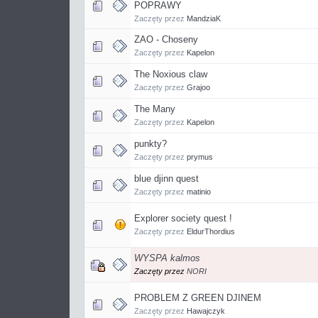
POPRAWY
Zaczęty przez
MandziaK
ZAO - Choseny
Zaczęty przez
Kapelon
The Noxious claw
Zaczęty przez
Grajoo
The Many
Zaczęty przez
Kapelon
punkty?
Zaczęty przez
prymus
blue djinn quest
Zaczęty przez
matinio
Explorer society quest !
Zaczęty przez
EldurThordius
WYSPA kalmos
Zaczęty przez
NORI
PROBLEM Z GREEN DJINEM
Zaczęty przez
Hawajczyk