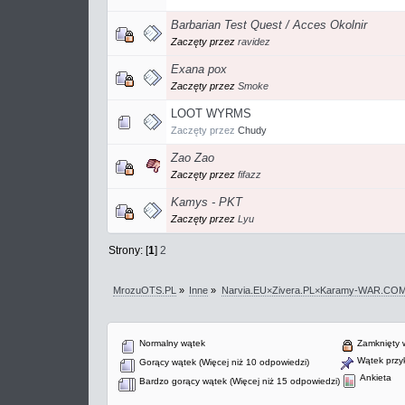
Barbarian Test Quest / Acces Okolnir
Zaczęty przez
ravidez
Exana pox
Zaczęty przez
Smoke
LOOT WYRMS
Zaczęty przez
Chudy
Zao Zao
Zaczęty przez
fifazz
Kamys - PKT
Zaczęty przez
Lyu
Strony: [
1
]
2
MrozuOTS.PL
»
Inne
»
Narvia.EU×Zivera.PL×Karamy-WAR.CO
Normalny wątek
Zamknięty 
Wątek przyk
Gorący wątek (Więcej niż 10 odpowiedzi)
Ankieta
Bardzo gorący wątek (Więcej niż 15 odpowiedzi)