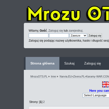
Witamy,
Gość
.
Zaloguj się
lub
zarejestruj
.
Zaloguj się podając nazwę użytkownika, hasło i długość sesj
Strona główna
Szukaj
Zaloguj się
MrozuOTS.PL
»
Inne
»
Narvia.EU×Zivera.PL×Karamy-WAR.CO
Here you can
Strony: [
1
]
2