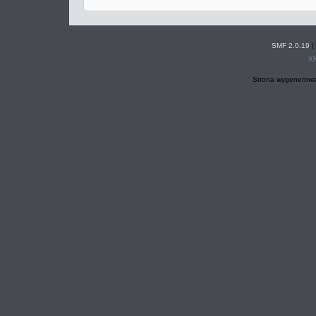
SMF 2.0.19
|
X
Strona wygenerowa