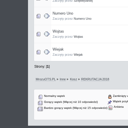
Zaczęty przez
SzejMejVaNej
Numero Uno
Zaczęty przez
Numero Uno
Wojtas
Zaczęty przez
Wojtas
Wiejak
Zaczęty przez
Wiejak
Strony: [
1
]
MrozuOTS.PL
»
Inne
»
Kosz
»
REKRUTACJA 2018
Normalny wątek
Zamknięty 
Wątek przyk
Gorący wątek (Więcej niż 10 odpowiedzi)
Ankieta
Bardzo gorący wątek (Więcej niż 15 odpowiedzi)