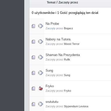
/
Temat
Zaczęty przez
0 użytkowników i 1 Gość przeglądają ten dział.
Na Probe
Zaczęty przez
Bogacz
Nabory na Tutora.
Zaczęty przez
Moost Terror
Shaman Na Prezydenta
Zaczęty przez
Rufik
Sung
Zaczęty przez
Sung
Fryko
Zaczęty przez
Fryko
srutututu
Zaczęty przez
Stypendium Leviosa