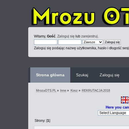
Witamy,
Gość
.
Zaloguj się
lub
zarejestruj
.
Zaloguj się podając nazwę użytkownika, hasło i długość sesj
Strona główna
Szukaj
Zaloguj się
MrozuOTS.PL
»
Inne
»
Kosz
»
REKRUTACJA 2018
Here you can
Strony: [
1
]