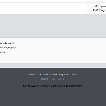
0 Odpowi
23152 Wyśw
knięty wątek
ek przyklejony
ieta
SMF 2.0.19
|
SMF © 2016
,
Simple Machines
XHTML
RSS
WAP2
Strona wygenerowana w 0.5 sekund z 15 zapytaniami.