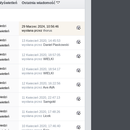
Wyświetleń
Ostatnia wiadomość
edzi
29 Marzec 2024, 10:56:46
wysłana przez
thorus
ietleń
edzi
13 Kwiecień 2020, 14:45:53
wysłana przez
Daniel Piaskowski
ietleń
edzi
12 Kwiecień 2020, 18:57:05
wysłana przez
WIELKI
ietleń
edzi
12 Kwiecień 2020, 18:54:17
wysłana przez
WIELKI
ietleń
edzi
12 Kwiecień 2020, 16:22:56
wysłana przez
Ave AVA
ietleń
iedzi
11 Kwiecień 2020, 22:47:13
wysłana przez
Samgold
ietleń
iedzi
11 Kwiecień 2020, 17:48:26
wysłana przez
Licek
ietleń
iedzi
10 Kwiecień 2020, 17:46:40
wysłana przez
Ezio