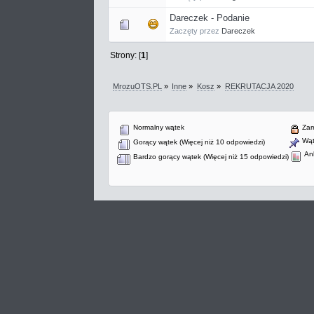
Dareczek - Podanie
Zaczęty przez
Dareczek
Strony: [
1
]
MrozuOTS.PL
»
Inne
»
Kosz
»
REKRUTACJA 2020
Normalny wątek
Zam
Wąt
Gorący wątek (Więcej niż 10 odpowiedzi)
Ank
Bardzo gorący wątek (Więcej niż 15 odpowiedzi)