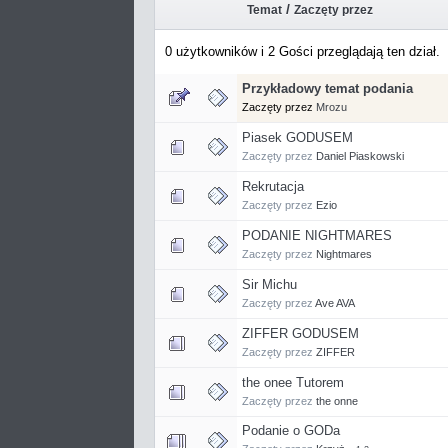
/
Temat
Zaczęty przez
0 użytkowników i 2 Gości przeglądają ten dział.
Przykładowy temat podania
Zaczęty przez
Mrozu
Piasek GODUSEM
Zaczęty przez
Daniel Piaskowski
Rekrutacja
Zaczęty przez
Ezio
PODANIE NIGHTMARES
Zaczęty przez
Nightmares
Sir Michu
Zaczęty przez
Ave AVA
ZIFFER GODUSEM
Zaczęty przez
ZIFFER
the onee Tutorem
Zaczęty przez
the onne
Podanie o GODa