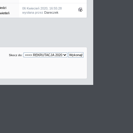
edzi
06 Kwiecień 2020, 16:55:28
wysłana przez
Dareczek
ietleń
Skocz do: