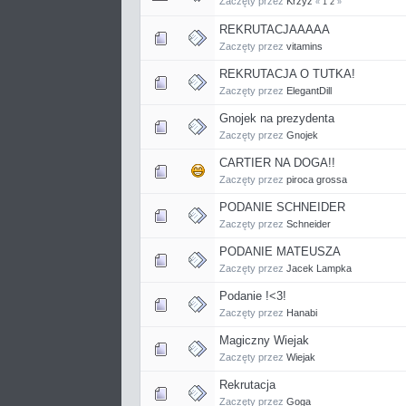
Zaczęty przez
Krzyż
«
1
2
»
REKRUTACJAAAAA
Zaczęty przez
vitamins
REKRUTACJA O TUTKA!
Zaczęty przez
ElegantDill
Gnojek na prezydenta
Zaczęty przez
Gnojek
CARTIER NA DOGA!!
Zaczęty przez
piroca grossa
PODANIE SCHNEIDER
Zaczęty przez
Schneider
PODANIE MATEUSZA
Zaczęty przez
Jacek Lampka
Podanie !<3!
Zaczęty przez
Hanabi
Magiczny Wiejak
Zaczęty przez
Wiejak
Rekrutacja
Zaczęty przez
Goga