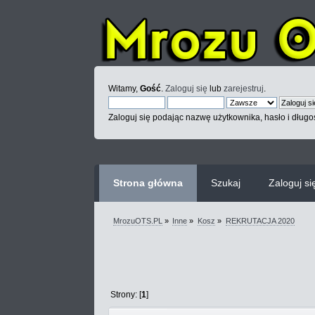
Witamy,
Gość
.
Zaloguj się
lub
zarejestruj
.
Zaloguj się podając nazwę użytkownika, hasło i długoś
Strona główna
Szukaj
Zaloguj si
MrozuOTS.PL
»
Inne
»
Kosz
»
REKRUTACJA 2020
Strony: [
1
]