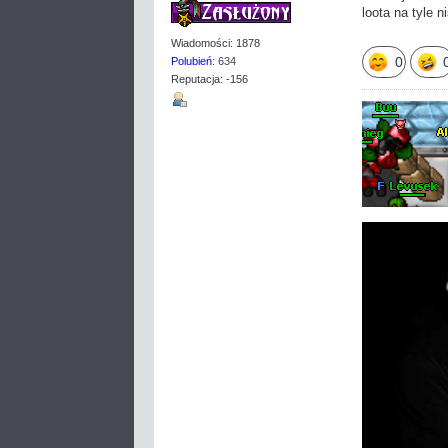
loota na tyle 
Wiadomości: 1878
0
Polubień
: 634
Reputacja: -156