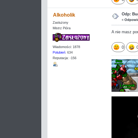
Odp: Bug
Alkoholik
«
Odpowie
Zasłużony
Mistrz Pióra
A nie masz po
0
Wiadomości: 1878
Polubień
: 634
Reputacja: -156