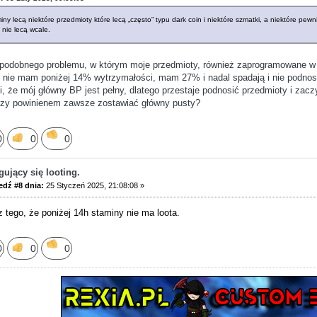
iny lecą niektóre przedmioty które lecą „często” typu dark coin i niektóre szmatki, a niektóre pew
 nie lecą wcale.
odobnego problemu, w którym moje przedmioty, również zaprogramowane w a
 nie mam poniżej 14% wytrzymałości, mam 27% i nadal spadają i nie podno
, że mój główny BP jest pełny, dlatego przestaje podnosić przedmioty i za
 Czy powinienem zawsze zostawiać główny pusty?
0
0
0
ujący się looting.
dź #8 dnia:
25 Styczeń 2025, 21:08:08 »
z tego, że poniżej 14h staminy nie ma loota.
0
0
0