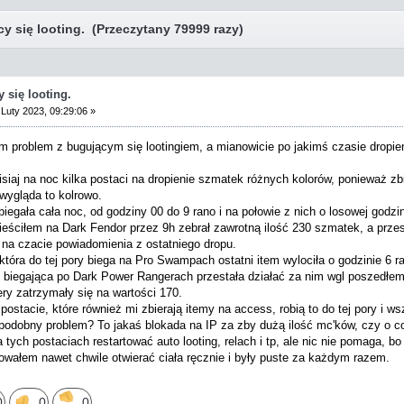
 się looting. (Przeczytany 79999 razy)
 się looting.
Luty 2023, 09:29:06 »
 problem z bugującym się lootingiem, a mianowicie po jakimś czasie dropie
siaj na noc kilka postaci na dropienie szmatek różnych kolorów, ponieważ z
 wygląda to kolrowo.
iegała cała noc, od godziny 00 do 9 rano i na połowie z nich o losowej godz
ieściłem na Dark Fendor przez 9h zebrał zawrotną ilość 230 szmatek, a prze
 na czacie powiadomienia z ostatniego dropu.
która do tej pory biega na Pro Swampach ostatni item wylociła o godzinie 6 ra
 biegająca po Dark Power Rangerach przestała działać za nim wgl poszedłem
ery zatrzymały się na wartości 170.
 postacie, które również mi zbierają itemy na access, robią to do tej pory i w
podobny problem? To jakaś blokada na IP za zby dużą ilość mc'ków, czy o c
tych postaciach restartować auto looting, relach i tp, ale nic nie pomaga, bo
wałem nawet chwile otwierać ciała ręcznie i były puste za każdym razem.
0
0
0