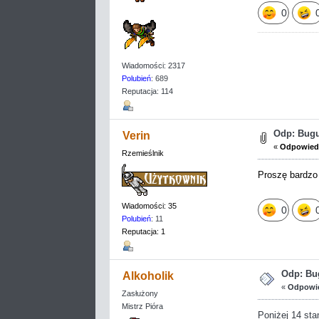
0
Wiadomości: 2317
Polubień
: 689
Reputacja: 114
Odp: Buguj
Verin
«
Odpowiedź
Rzemieślnik
Proszę bardz
Wiadomości: 35
0
Polubień
: 11
Reputacja: 1
Odp: Bug
Alkoholik
«
Odpowie
Zasłużony
Mistrz Pióra
Poniżej 14 sta