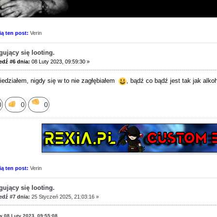
ią ten post:
Verin
ujący się looting.
dź #6 dnia:
08 Luty 2023, 09:59:30 »
iedziałem, nigdy się w to nie zagłębiałem
, bądź co bądź jest tak jak alko
0
0
0
ią ten post:
Verin
ujący się looting.
dź #7 dnia:
25 Styczeń 2025, 21:03:16 »
 w 08 Luty 2023, 09:55:08