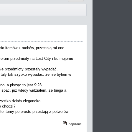
nia itemów z mobów, przestają mi one
bieram przedmioty na Lost City i ku mojemu
inie przedmioty przestały wypadać.
stały tak szybko wypadać, że nie byłem w
no, a pisząc to jest 9:23.
 spać, już wtedy widziałem, że biega a
szystko działa elegancko.
o chodzi?
 te itemy po prostu przestają z potworów
Zapisane