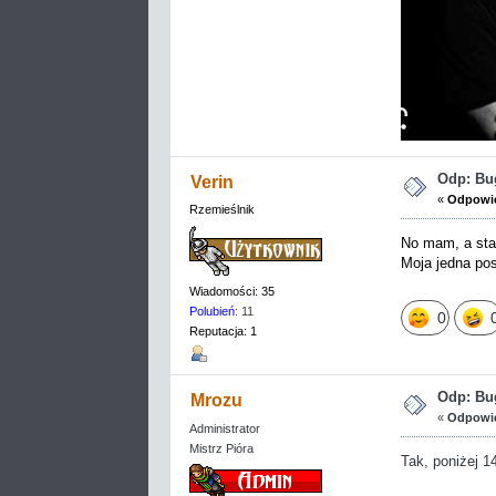
Odp: Bug
Verin
«
Odpowie
Rzemieślnik
No mam, a sta
Moja jedna pos
Wiadomości: 35
Polubień
: 11
0
Reputacja: 1
Odp: Bug
Mrozu
«
Odpowie
Administrator
Mistrz Pióra
Tak, poniżej 1