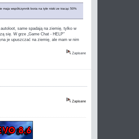
nie maja współczynnik loota na tyle niski ze tracąc 50%
utoloot, same spadają na ziemię, tylko w
szą się. W grze „Game Chat - HELP”
czyna je upuszczać na ziemię, ale mam w nim
Zapisane
Zapisane