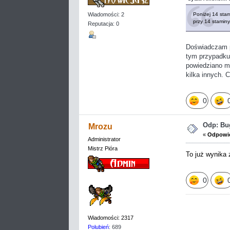
Poniżej 14 stam
Wiadomości: 2
przy 14 staminy
Reputacja: 0
Doświadczam p
tym przypadku
powiedziano mi
kilka innych.
0
Odp: Bug
Mrozu
«
Odpowie
Administrator
Mistrz Pióra
To już wynika 
0
Wiadomości: 2317
Polubień
: 689