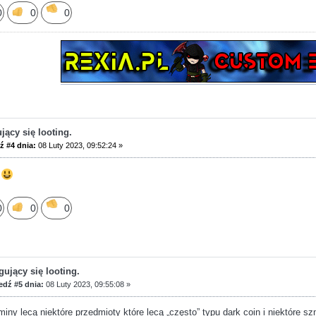
0
0
0
ący się looting.
 #4 dnia:
08 Luty 2023, 09:52:24 »
o
0
0
0
ujący się looting.
dź #5 dnia:
08 Luty 2023, 09:55:08 »
miny lecą niektóre przedmioty które lecą „często” typu dark coin i niektóre s