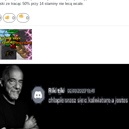
niski ze tracąc 50% przy 14 staminy nie lecą wcale.
0
0
0