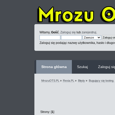
Witamy,
Gość
.
Zaloguj się
lub
zarejestruj
.
Zaloguj się podając nazwę użytkownika, hasło i długoś
Strona główna
Szukaj
Zaloguj si
MrozuOTS.PL
»
Rexia.PL
»
Błędy
»
Bugujący się looting.
Strony: [
1
]