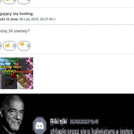
ujący się looting.
dź #1 dnia:
08 Luty 2023, 09:37:40 »
niżej 14 staminy?
0
0
0