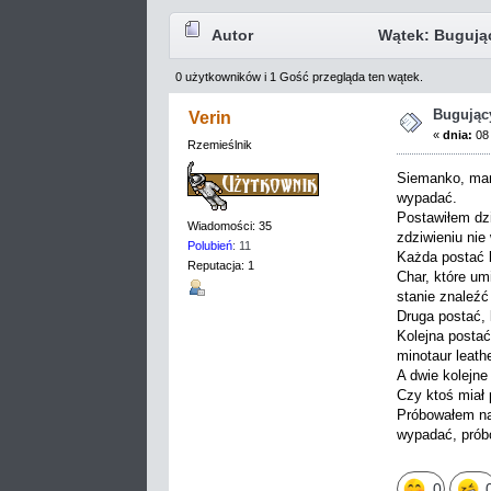
Autor
Wątek: Bugujący
0 użytkowników i 1 Gość przegląda ten wątek.
Bugujący
Verin
«
dnia:
08 
Rzemieślnik
Siemanko, mam
wypadać.
Postawiłem dzi
Wiadomości: 35
zdziwieniu nie
Polubień
: 11
Każda postać b
Reputacja: 1
Char, które um
stanie znaleźć
Druga postać, 
Kolejna postać
minotaur leath
A dwie kolejne
Czy ktoś miał 
Próbowałem na 
wypadać, próbo
0