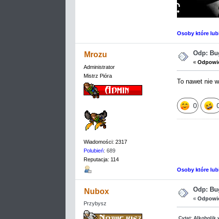
Osoby które lub
Odp: Bug
Mrozu
«
Odpowie
Administrator
Mistrz Pióra
To nawet nie w
0
Wiadomości: 2317
Polubień
: 689
Reputacja: 114
Osoby które lub
Odp: Bug
Nubox
«
Odpowie
Przybysz
Cytat: Alkoholik