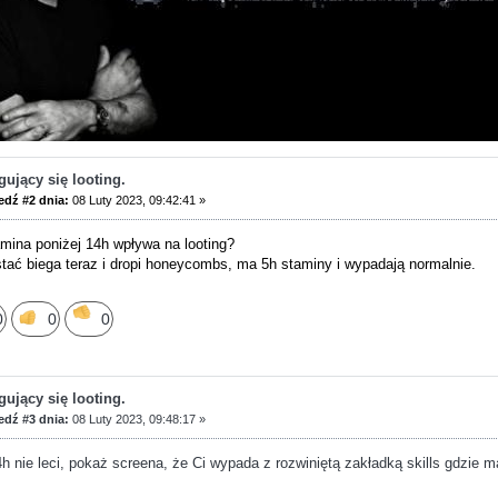
ujący się looting.
dź #2 dnia:
08 Luty 2023, 09:42:41 »
mina poniżej 14h wpływa na looting?
tać biega teraz i dropi honeycombs, ma 5h staminy i wypadają normalnie.
0
0
0
ujący się looting.
dź #3 dnia:
08 Luty 2023, 09:48:17 »
4h nie leci, pokaż screena, że Ci wypada z rozwiniętą zakładką skills gdzie