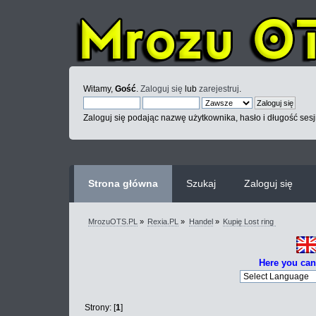
Witamy,
Gość
.
Zaloguj się
lub
zarejestruj
.
Zaloguj się podając nazwę użytkownika, hasło i długość sesj
Strona główna
Szukaj
Zaloguj się
MrozuOTS.PL
»
Rexia.PL
»
Handel
»
Kupię Lost ring 
Here you can
Strony: [
1
]