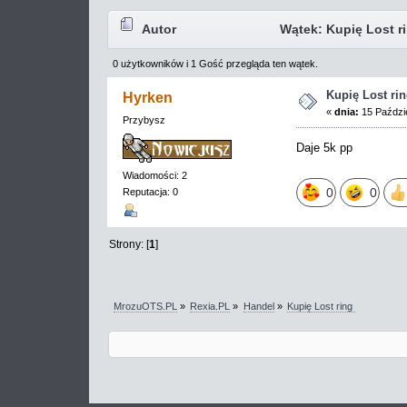
Autor
Wątek: Kupię Lost ri
0 użytkowników i 1 Gość przegląda ten wątek.
Kupię Lost ri
Hyrken
«
dnia:
15 Paździe
Przybysz
Daje 5k pp
Wiadomości: 2
0
0
Reputacja: 0
Strony: [
1
]
MrozuOTS.PL
»
Rexia.PL
»
Handel
»
Kupię Lost ring 