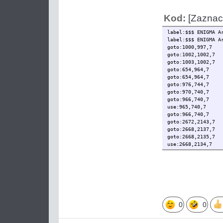
goto:978,1955,7
goto:978,1949,7
Kod:
goto:973,1943,7
[Zaznac
goto:971,1943,7
goto:971,1942,7
label:$$$ ENIGMA A
goto:653,963,7
label:$$$ ENIGMA A
goto:653,963,7
goto:1000,997,7
goto:1392,1712,7
goto:1002,1002,7
goto:1386,1712,7
goto:1003,1002,7
goto:1380,1706,7
goto:654,964,7
goto:1374,1705,7
goto:654,964,7
goto:1368,1705,7
goto:976,744,7
goto:1362,1701,7
goto:970,740,7
goto:1359,1700,7
goto:966,740,7
delay:1000
use:965,740,7
use:1359,1699,7
goto:966,740,7
use:1359,1699,7
goto:2672,2143,7
use:1359,1699,7
goto:2668,2137,7
use:1359,1699,7
goto:2668,2135,7
goto:1365,1700,7
use:2668,2134,7
goto:1371,1703,7
goto:2668,2135,7
goto:1377,1705,7
goto:2667,2129,7
goto:1383,1706,7
goto:2667,2129,7
goto:1385,1712,7
goto:2667,2128,7
goto:1391,1713,7
goto:653,963,7
goto:1393,1711,7
goto:653,963,7
goto:654,964,7
goto:2647,2152,7
goto:654,964,7
0
0
goto:2642,2155,7
goto:1000,1000,7
goto:652,964,7
goto:1003,999,7
goto:652,964,7