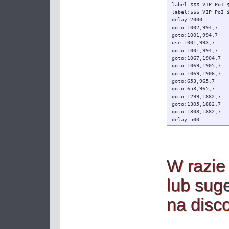
goto:299,1978,5
label:$$$ VIP PoI 
goto:299,1972,5
})
label:$$$ VIP PoI 
goto:301,1966,5
delay:2000
goto:302,1963,5
goto:1002,994,7
goto:302,1962,5
if tile then
goto:1001,994,7
goto:302,1961,5
use:1001,993,7
goto:301,1959,4
goto:1001,994,7
goto:301,1958,4
local items = t
goto:1067,1904,7
goto:303,1959,3
goto:1069,1905,7
goto:307,1959,3
goto:1069,1906,7
goto:311,1965,3
for i, item in 
goto:653,965,7
goto:317,1965,3
goto:653,965,7
goto:323,1967,3
goto:1299,1882,7
goto:327,1973,3
if item:getId(
goto:1305,1882,7
goto:327,1979,3
goto:1308,1882,7
goto:328,1985,3
delay:500
goto:327,1991,3
g_game.move(ite
use:1309,1882,7
goto:327,1997,3
goto:1308,1882,7
goto:321,1999,3
goto:882,1281,11
goto:320,1999,3
delay(500
goto:888,1280,11
delay:1000
goto:894,1280,11
W razie
use:320,1998,3
goto:898,1282,11
use:320,1998,3
return tr
goto:904,1281,12
lub suge
use:320,1998,3
goto:910,1279,12
use:320,1998,3
goto:910,1279,12
goto:326,1995,3
end
delay:500
na disc
goto:326,1989,3
use:910,1279,12
goto:328,1983,3
goto:910,1279,12
goto:327,1977,3
end
goto:910,1273,11
goto:325,1971,3
goto:910,1268,11