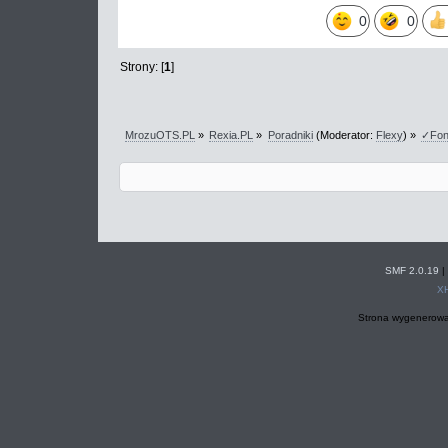
goto:319,1968,3
delay:500
0
0
goto:313,1967,3
end
use:910,1268,11
goto:307,1963,3
use:910,1268,11
goto:301,1962,3
goto:910,1268,11
Strony: [
1
]
goto:299,1958,3
end
goto:910,1267,10
goto:300,1961,4
delay:500
goto:303,1967,5
say:exani tera
goto:299,1973,5
end
say:exani tera
goto:299,1979,5
goto:910,1267,10
MrozuOTS.PL
»
Rexia.PL
»
Poradniki
(Moderator:
Flexy
) »
✓Fon
goto:302,1985,5
goto:906,1266,9
goto:308,1990,5
return true
goto:884,1261,9
goto:310,1992,5
goto:888,1257,9
goto:309,1993,6
goto:889,1257,9
goto:305,1986,6
goto:897,1270,9
goto:307,1980,6
]]
goto:902,1272,9
goto:313,1975,6
delay:2000
delay:1000
goto:319,1977,6
goto:2604,2156,7
usewith:3180,904,1
goto:321,1977,6
use:2605,2156,7
delay:1000
SMF 2.0.19
|
goto:322,1983,7
goto:2604,2156,7
goto:902,1272,9
X
goto:328,1984,7
goto:2607,2154,7
goto:904,1271,9
goto:333,1983,7
goto:653,963,7
goto:904,1268,9
Strona wygenerowa
goto:653,963,7
goto:653,963,7
delay:5000
goto:653,963,7
goto:2573,2155,7
usewith:3180,904,1
goto:1000,1000,7
goto:2572,2152,7
delay:1000
delay:1500
delay:40000
goto:904,1267,9
label:$$$ GOLD CIT
function:[[
goto:903,1266,9
label:$$$ GOLD CIT
local targetPos = 
goto:903,1265,9
goto:997,994,7
delay:5000
goto:996,993,7
usewith:3180,903,1
use:996,992,7
for x = -1, 1 do
goto:903,1264,9