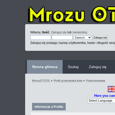
Witamy,
Gość
.
Zaloguj się
lub
zarejestruj
.
Zaloguj się podając nazwę użytkownika, hasło i długość sesj
Strona główna
Szukaj
Zaloguj się
MrozuOTS.PL
»
Profil użytkownika Aste
»
Podsumowanie
Here you can
Informacja o Profilu