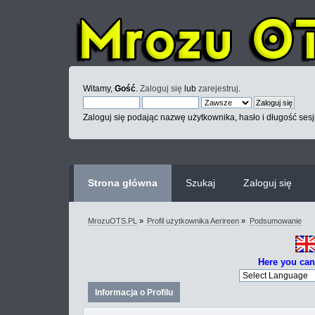
Witamy,
Gość
.
Zaloguj się
lub
zarejestruj
.
Zaloguj się podając nazwę użytkownika, hasło i długość sesj
Strona główna
Szukaj
Zaloguj się
MrozuOTS.PL
»
Profil użytkownika Aerireen
»
Podsumowanie
Here you can
Informacja o Profilu