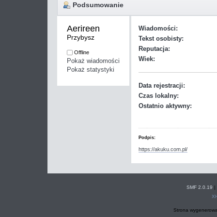
Podsumowanie
Aerireen 
Wiadomości:
Przybysz
Tekst osobisty:
Reputacja:
Offline
Wiek:
Pokaż wiadomości
Pokaż statystyki
Data rejestracji:
Czas lokalny:
Ostatnio aktywny:
Podpis:
https://akuku.com.pl/
SMF 2.0.19
|
X
Strona wygenerowa