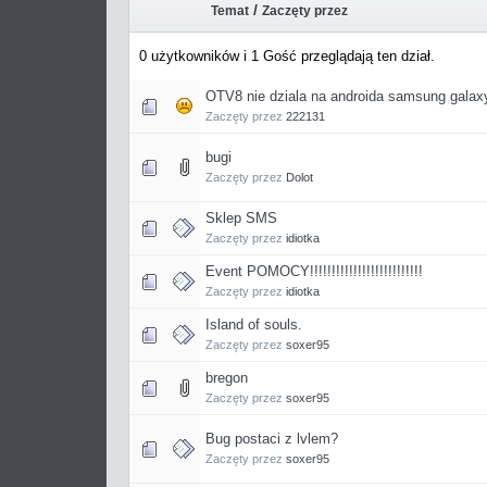
/
Temat
Zaczęty przez
0 użytkowników i 1 Gość przeglądają ten dział.
OTV8 nie dziala na androida samsung galax
Zaczęty przez
222131
bugi
Zaczęty przez
Dolot
Sklep SMS
Zaczęty przez
idiotka
Event POMOCY!!!!!!!!!!!!!!!!!!!!!!!!!!
Zaczęty przez
idiotka
Island of souls.
Zaczęty przez
soxer95
bregon
Zaczęty przez
soxer95
Bug postaci z lvlem?
Zaczęty przez
soxer95