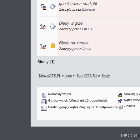
quest frozen starlight
Zaczęty przez
Extreme
Błędy w grze
Zaczęty przez
Oh Ok
Błędy na stronie.
Zaczęty przez
Arcus
Strony: [
1
]
MrozuOTS.PL
»
Inne
»
SandOTS.EU
»
Błędy
Normalny wątek
Zamknięty 
Wątek przyk
Gorący wątek (Więcej niż 10 odpowiedzi)
Ankieta
Bardzo gorący wątek (Więcej niż 15 odpowiedzi)
SMF 2.0.19
|