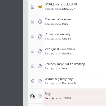
SCREENY Z BŁĘDAMI
Zaczęty przez
DRACCON
Masive battle event
Zaczęty przez
pasly
Protection amulety.
Zaczęty przez
Ciastko
VIP Quest - nie działa
Zaczęty przez
dawidus
Znikneły moje pkt za licytacje
Zaczęty przez
rehe
Wkradł się mały błąd!
Zaczęty przez
KacperosSs
Bug!
Zaczęty przez
100396