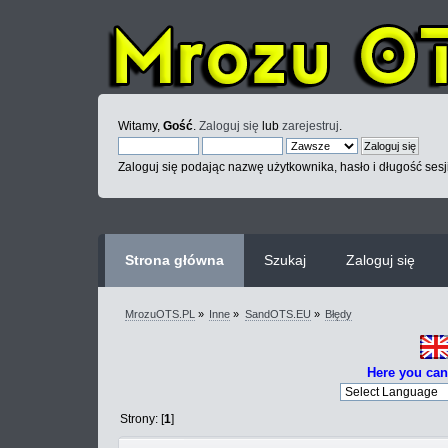
Witamy,
Gość
.
Zaloguj się
lub
zarejestruj
.
Zaloguj się podając nazwę użytkownika, hasło i długość sesj
Strona główna
Szukaj
Zaloguj się
MrozuOTS.PL
»
Inne
»
SandOTS.EU
»
Błędy
Here you can
Strony: [
1
]