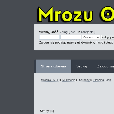
Witamy,
Gość
.
Zaloguj się
lub
zarejestruj
.
Zaloguj się podając nazwę użytkownika, hasło i długoś
Strona główna
Szukaj
Zaloguj si
MrozuOTS.PL
»
Multimedia
»
Screeny
»
Blessing Book
Strony: [
1
]