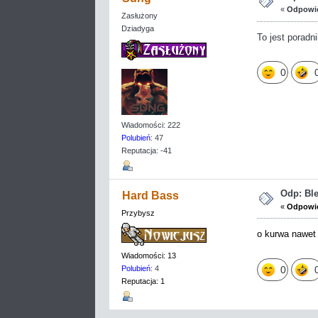
«
Odpowie
Zasłużony
Dziadyga
To jest poradn
0
Wiadomości: 222
Polubień
: 47
Reputacja: -41
Odp: Bl
Hard Bass
«
Odpowie
Przybysz
o kurwa nawet 
Wiadomości: 13
0
Polubień
: 4
Reputacja: 1