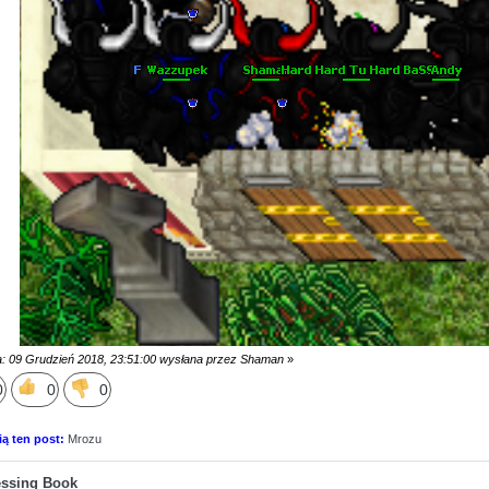
a: 09 Grudzień 2018, 23:51:00 wysłana przez Shaman
»
0
0
0
ią ten post:
Mrozu
essing Book