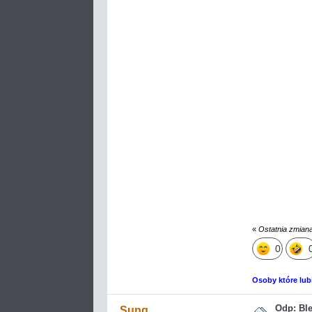
«
Ostatnia zmian
0
Osoby które lub
Odp: Bl
Sung