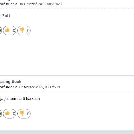
dź #1 dnia:
10 Grudzień 2018, 08:20:02 »
ik? xD
0
0
0
essing Book
dź #2 dnia:
02 Marzec 2025, 03:17:50 »
ja jestem na 6 harkach
0
0
0