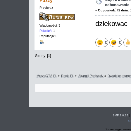
Fuzzy
odbanowanie
Przybysz
«
Odpowiedź #2 dnia:
3
dziekowa
Wiadomości: 3
Polubień
: 1
Reputacja: 0
0
0
Strony: [
1
]
MrozuOTS.PL
»
Rexia.PL
»
Skargi i Pochwały
»
Dwudziestostro
SMF 2.0.19
|
X
Strona wygenerowa