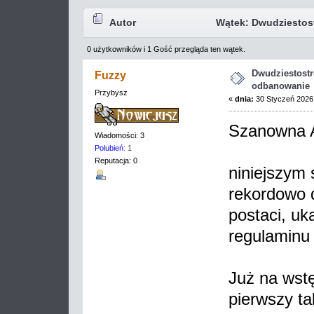
Autor
Wątek: Dwudziestos
0 użytkowników i 1 Gość przegląda ten wątek.
razy)
Dwudziestostr
Fuzzy
odbanowanie
Przybysz
«
dnia:
30 Styczeń 2026,
Szanowna A
Wiadomości: 3
Polubień
: 1
Reputacja: 0
niniejszym 
rekordowo 
postaci, u
regulaminu
Już na wstę
pierwszy ta