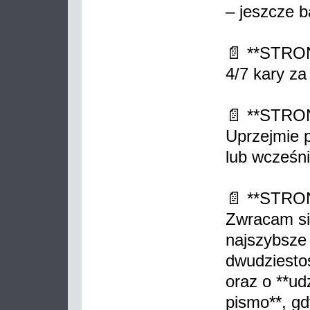
– jeszcze b
📄 **STRO
4/7 kary z
📄 **STRO
Uprzejmie p
lub wcześn
📄 **STRO
Zwracam si
najszybsze 
dwudziesto
oraz o **ud
pismo**, gd