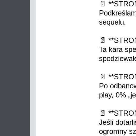
📄 **STRO
Podkreślam:
sequelu.
📄 **STRO
Ta kara speł
spodziewał
📄 **STRO
Po odbanow
play, 0% „j
📄 **STRO
Jeśli dotarl
ogromny sz