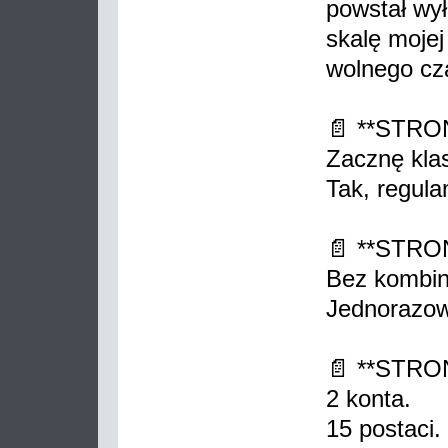
powstał wył
skalę mojej
wolnego cz
📄 **STRO
Zacznę klas
Tak, regula
📄 **STRO
Bez kombin
Jednorazow
📄 **STRO
2 konta.
15 postaci.