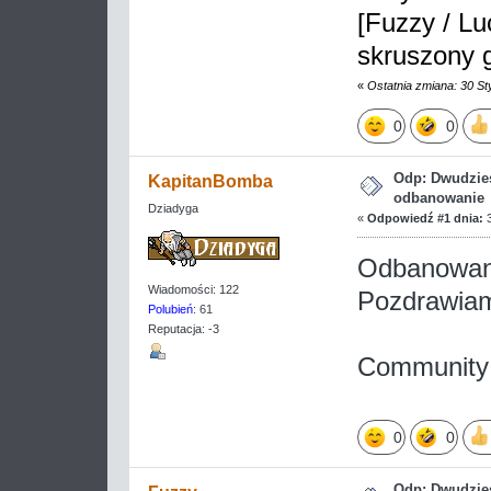
[Fuzzy / Lu
skruszony g
«
Ostatnia zmiana: 30 S
0
0
Odp: Dwudzies
KapitanBomba
odbanowanie
Dziadyga
«
Odpowiedź #1 dnia:
3
Odbanowa
Wiadomości: 122
Pozdrawia
Polubień
: 61
Reputacja: -3
Community
0
0
Odp: Dwudzies