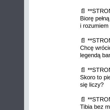
📄 **STRO
Biorę pełną
i rozumiem
📄 **STRO
Chcę wróci
legendą ba
📄 **STRO
Skoro to pi
się liczy?
📄 **STRO
Tibia bez m