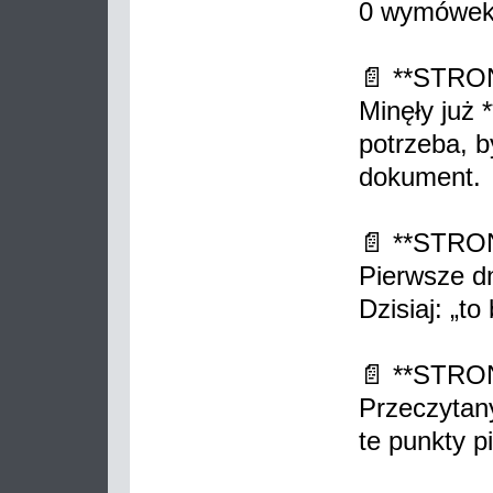
0 wymówek
📄 **STRO
Minęły już *
potrzeba, 
dokument.
📄 **STRONA
Pierwsze dn
Dzisiaj: „to 
📄 **STRO
Przeczytan
te punkty 