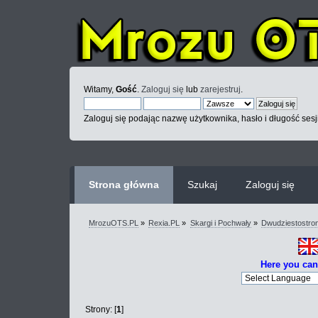
Witamy,
Gość
.
Zaloguj się
lub
zarejestruj
.
Zaloguj się podając nazwę użytkownika, hasło i długość sesj
Strona główna
Szukaj
Zaloguj się
MrozuOTS.PL
»
Rexia.PL
»
Skargi i Pochwały
»
Dwudziestostro
Here you can
Strony: [
1
]