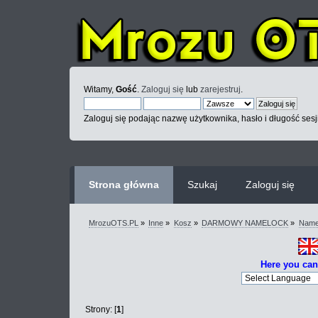
Witamy,
Gość
.
Zaloguj się
lub
zarejestruj
.
Zaloguj się podając nazwę użytkownika, hasło i długość sesj
Strona główna
Szukaj
Zaloguj się
MrozuOTS.PL
»
Inne
»
Kosz
»
DARMOWY NAMELOCK
»
Name
Here you can
Strony: [
1
]