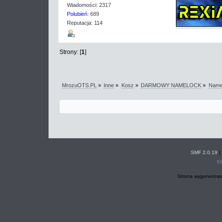
Wiadomości: 2317
Polubień
: 689
Reputacja: 114
Strony: [
1
]
MrozuOTS.PL
»
Inne
»
Kosz
»
DARMOWY NAMELOCK
»
Name
SMF 2.0.19
|
X
Strona wygenerowa