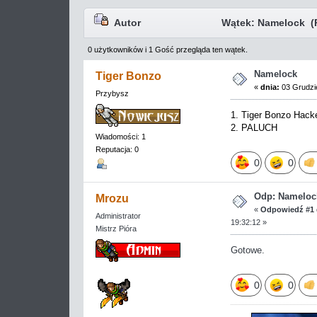
Autor
Wątek: Namelock (P
0 użytkowników i 1 Gość przegląda ten wątek.
Namelock
Tiger Bonzo
«
dnia:
03 Grudzie
Przybysz
1. Tiger Bonzo Hack
2. PALUCH
Wiadomości: 1
Reputacja: 0
0
0
Odp: Nameloc
Mrozu
«
Odpowiedź #1 
Administrator
19:32:12 »
Mistrz Pióra
Gotowe.
0
0