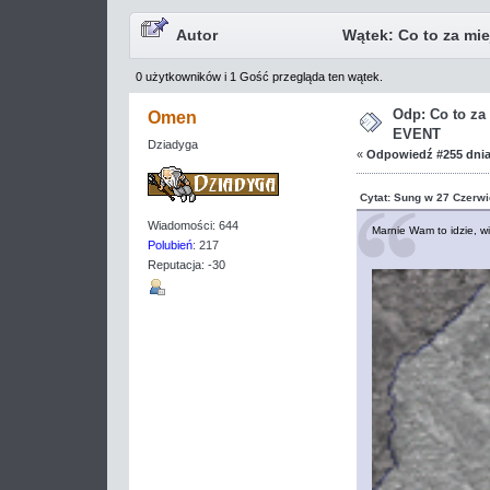
Autor
Wątek: Co to za mi
0 użytkowników i 1 Gość przegląda ten wątek.
Odp: Co to z
Omen
EVENT
Dziadyga
«
Odpowiedź #255 dnia
Cytat: Sung w 27 Czerwi
Wiadomości: 644
Marnie Wam to idzie, wi
Polubień
: 217
Reputacja: -30