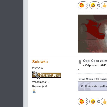
0
0
Odp: Co to za 
Solowka
«
Odpowiedź #260 
Przybysz
»
Cytat: Mrozu w 08 Paźdz
Wiadomości: 2
Co Ci się stało z grafik
Reputacja: 0
0
0