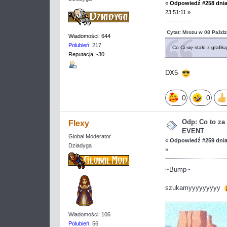
«
Odpowiedź #258 dnia
23:51:11 »
Cytat: Mrozu w 08 Paźdz
Wiadomości: 644
Polubień
: 217
Co Ci się stało z grafik
Reputacja: -30
DX5
0
0
Odp: Co to z
Flexy
EVENT
Global Moderator
«
Odpowiedź #259 dnia
Dziadyga
»
~Bump~
szukamyyyyyyyyy
Wiadomości: 106
Polubień
: 56