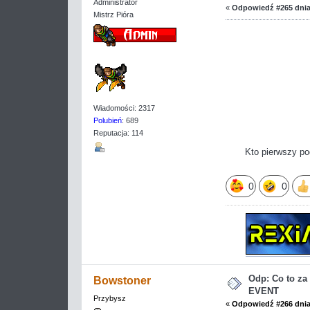
Administrator
«
Odpowiedź #265 dnia
Mistrz Pióra
Wiadomości: 2317
Polubień
: 689
Reputacja: 114
Kto pierwszy po
0
0
Odp: Co to z
Bowstoner
EVENT
Przybysz
«
Odpowiedź #266 dnia