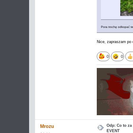
Pora trochę odkopać t
Nice, zapraszam po o
0
0
Odp: Co to z
Mrozu
EVENT