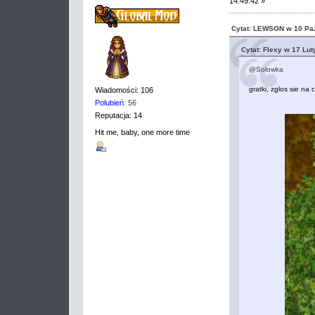
14:49:42 »
Cytat: LEWSON w 10 Paź
Cytat: Flexy w 17 Lut
@Solowka
gratki, zglos sie na 
Wiadomości: 106
Polubień
: 56
Reputacja: 14
Hit me, baby, one more time