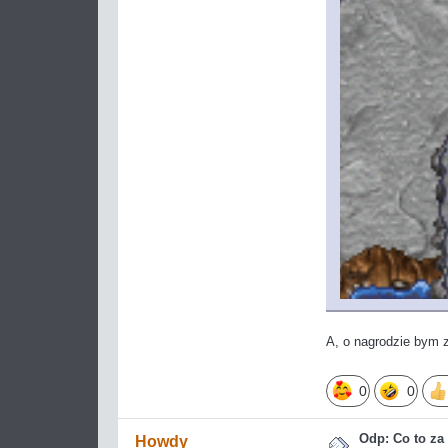
A, o nagrodzie bym 
0
0
Odp: Co to z
Howdy