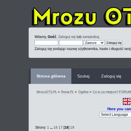
Witamy,
Gość
.
Zaloguj się
lub
zarejestruj
.
Zaloguj się podając nazwę użytkownika, hasło i długość sesj
Strona główna
Szukaj
Zaloguj się
MrozuOTS.PL
»
Rexia.PL
»
Ogólne
»
Co to za miejsce? FORU
Here you can
Strony:
1
...
16
17
[
18
]
19