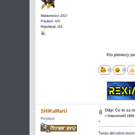
Wiadomości: 2317
Polubień
: 689
Reputacja: 114
Kto pierwszy po
0
0
Odp: Co to za 
SHiKaMarU
«
Odpowiedź #269 
Przybysz
»
Twoja aktualna pozycj