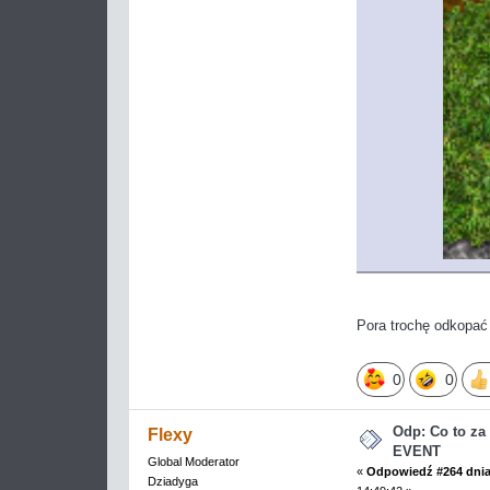
Pora trochę odkopać
0
0
Odp: Co to z
Flexy
EVENT
Global Moderator
«
Odpowiedź #264 dnia
Dziadyga