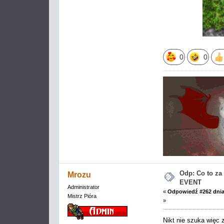
0
0
Odp: Co to z
Mrozu
EVENT
Administrator
«
Odpowiedź #262 dnia
Mistrz Pióra
»
Nikt nie szuka więc