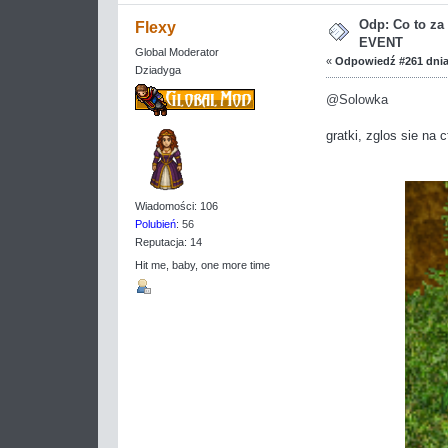
Odp: Co to z
Flexy
EVENT
Global Moderator
«
Odpowiedź #261 dnia
Dziadyga
@Solowka
gratki, zglos sie na c
Wiadomości: 106
Polubień
: 56
Reputacja: 14
Hit me, baby, one more time