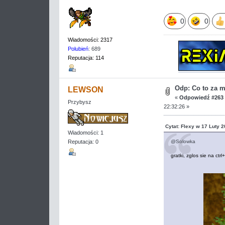
0
0
Wiadomości: 2317
Polubień
: 689
Reputacja: 114
Odp: Co to za 
LEWSON
«
Odpowiedź #263 
Przybysz
22:32:26 »
Cytat: Flexy w 17 Luty 2
Wiadomości: 1
@Solowka
Reputacja: 0
gratki, zglos sie na ctr