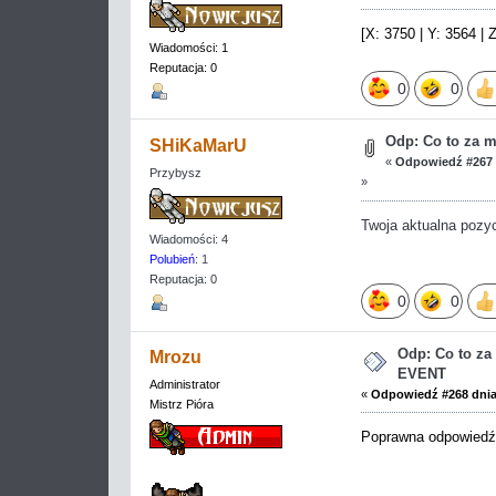
[X: 3750 | Y: 3564 | Z
Wiadomości: 1
Reputacja: 0
0
0
Odp: Co to za 
SHiKaMarU
«
Odpowiedź #267 
Przybysz
»
Twoja aktualna pozycj
Wiadomości: 4
Polubień
: 1
Reputacja: 0
0
0
Odp: Co to z
Mrozu
EVENT
Administrator
«
Odpowiedź #268 dnia
Mistrz Pióra
Poprawna odpowiedź