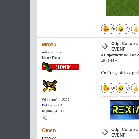
0
0
Odp: Co to z
Mrozu
EVENT
Administrator
«
Odpowiedź #257 dnia
Mistrz Pióra
19:46:56 »
Co Ci się stało z gra
0
0
Wiadomości: 2317
Polubień
: 689
Reputacja: 114
Odp: Co to z
Omen
EVENT
Dziadyga