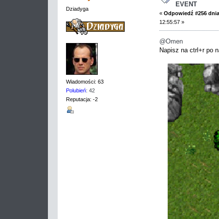
EVENT
Dziadyga
«
Odpowiedź #256 dnia
12:55:57 »
@Omen
Napisz na ctrl+r po 
Wiadomości: 63
Polubień
: 42
Reputacja: -2