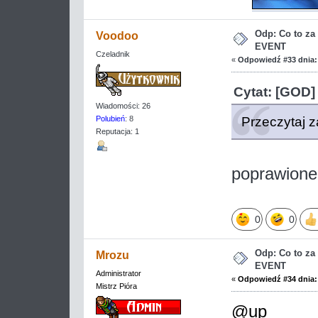
Odp: Co to z
Voodoo
EVENT
Czeladnik
«
Odpowiedź #33 dnia:
Cytat: [GOD]
Wiadomości: 26
Przeczytaj 
Polubień
: 8
Reputacja: 1
poprawione
0
0
Odp: Co to z
Mrozu
EVENT
Administrator
«
Odpowiedź #34 dnia:
Mistrz Pióra
@up