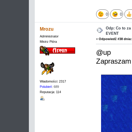
0
0
Odp: Co to z
Mrozu
EVENT
Administrator
«
Odpowiedź #38 dnia:
Mistrz Pióra
@up
Zapraszam
Wiadomości: 2317
Polubień
: 689
Reputacja: 114