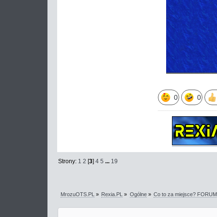
0
0
Strony:
1
2
[
3
]
4
5
...
19
MrozuOTS.PL
»
Rexia.PL
»
Ogólne
»
Co to za miejsce? FORU