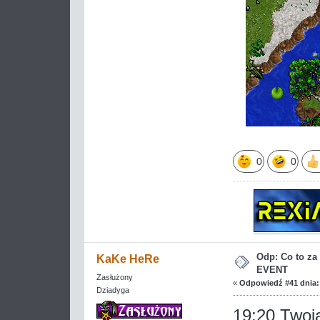
0
0
Odp: Co to z
KaKe HeRe
EVENT
Zasłużony
«
Odpowiedź #41 dnia:
Dziadyga
19:20 Twoja