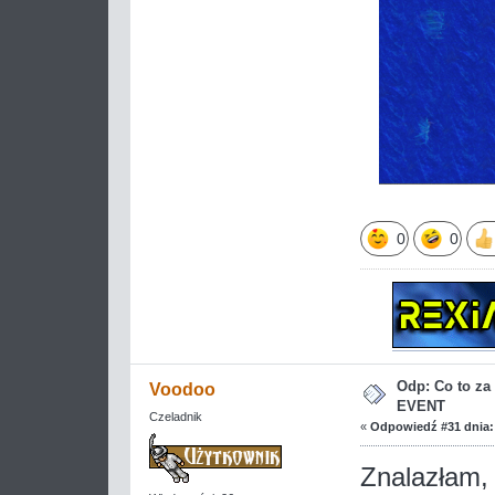
0
0
Odp: Co to z
Voodoo
EVENT
Czeladnik
«
Odpowiedź #31 dnia:
Znalazłam,