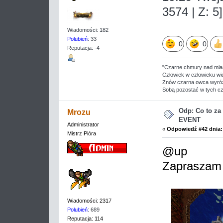
3574 | Z: 5]
Wiadomości: 182
Polubień
: 33
0
0
Reputacja: -4
"Czarne chmury nad mias
Człowiek w człowieku w
Znów czarna owca wyróż
Sobą pozostać w tych cz
Odp: Co to z
Mrozu
EVENT
Administrator
«
Odpowiedź #42 dnia:
Mistrz Pióra
@up
Zapraszam
Wiadomości: 2317
Polubień
: 689
Reputacja: 114