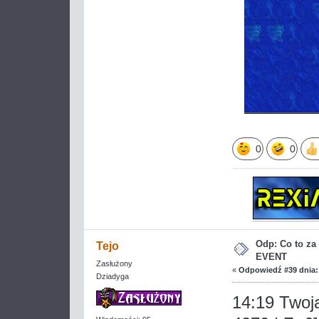
0
0
Odp: Co to z
Tejo
EVENT
Zasłużony
«
Odpowiedź #39 dnia:
Dziadyga
14:19 Twoja