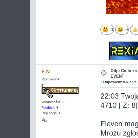
0
0
Odp: Co to z
F-N
EVENT
Rzemieślnik
«
Odpowiedź #37 dnia:
22:03 Twoja
Wiadomości: 33
4710 | Z: 8]
Polubień
: 4
Reputacja: 1
Fleven magn
Mrozu zgłoś