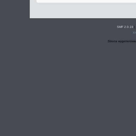
SMF 2.0.19
|
X
Strona wygenerowan