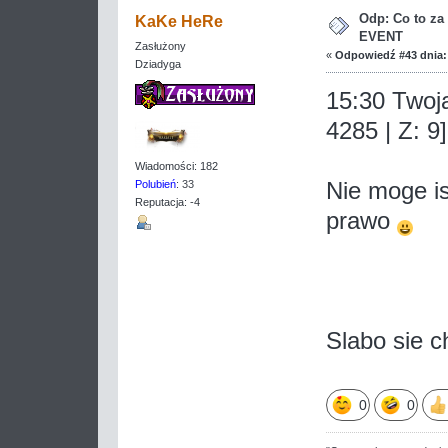
Odp: Co to z
KaKe HeRe
EVENT
Zasłużony
«
Odpowiedź #43 dnia:
Dziadyga
15:30 Twoja
4285 | Z: 9]
Wiadomości: 182
Nie moge is
Polubień
: 33
Reputacja: -4
prawo
Slabo sie c
0
0