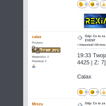
0
0
Odp: Co to z
calax
EVENT
Przybysz
«
Odpowiedź #35 dnia:
19:33 Twoja
Wiadomości: 2
4425 | Z: 7]
Reputacja: 0
Calax
0
0
Odp: Co to z
Mrozu