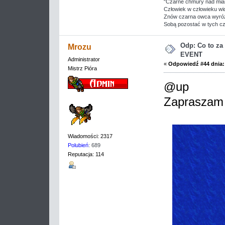
"Czarne chmury nad mias
Człowiek w człowieku w
Znów czarna owca wyróż
Sobą pozostać w tych cz
Odp: Co to z
Mrozu
EVENT
Administrator
«
Odpowiedź #44 dnia:
Mistrz Pióra
@up
Zapraszam
Wiadomości: 2317
Polubień
: 689
Reputacja: 114