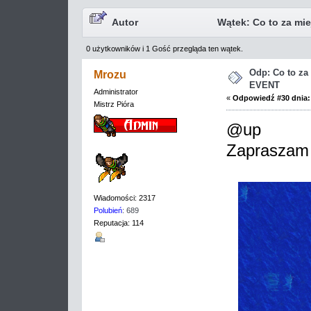
Autor
Wątek: Co to za mi
0 użytkowników i 1 Gość przegląda ten wątek.
Odp: Co to z
Mrozu
EVENT
Administrator
«
Odpowiedź #30 dnia:
Mistrz Pióra
@up
Zapraszam
Wiadomości: 2317
Polubień
: 689
Reputacja: 114