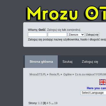
Witamy,
Gość
.
Zaloguj się
lub
zarejestruj
.
Zaloguj się podając nazwę użytkownika, hasło i długość sesj
Strona główna
Szukaj
Zaloguj się
MrozuOTS.PL
»
Rexia.PL
»
Ogólne
»
Co to za miejsce? FORU
Here you can
Strony:
1
2
[
3
]
4
5
...
19