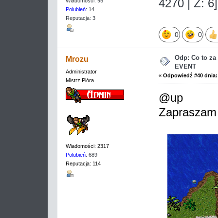
4270 | Z: 6]
Wiadomości: 95
Polubień
: 14
Reputacja: 3
0
0
Odp: Co to z
Mrozu
EVENT
Administrator
«
Odpowiedź #40 dnia:
Mistrz Pióra
@up
Zapraszam
Wiadomości: 2317
Polubień
: 689
Reputacja: 114