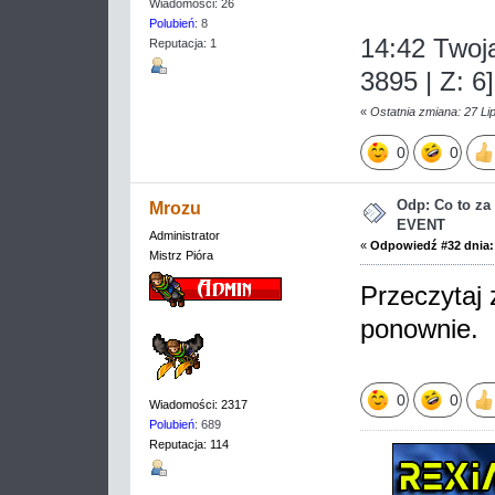
Wiadomości: 26
Polubień
: 8
14:42 Twoja
Reputacja: 1
3895 | Z: 6]
«
Ostatnia zmiana: 27 Li
0
0
Odp: Co to z
Mrozu
EVENT
Administrator
«
Odpowiedź #32 dnia:
Mistrz Pióra
Przeczytaj 
ponownie.
0
0
Wiadomości: 2317
Polubień
: 689
Reputacja: 114