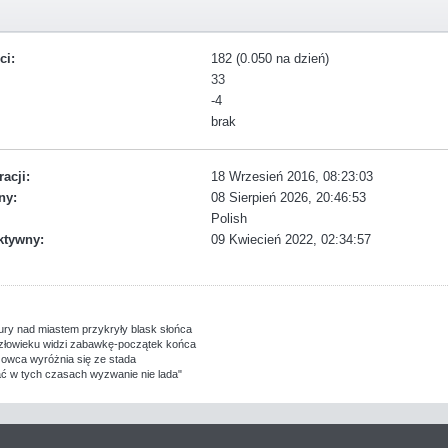
ci:
182 (0.050 na dzień)
33
-4
brak
racji:
18 Wrzesień 2016, 08:23:03
ny:
08 Sierpień 2026, 20:46:53
Polish
ktywny:
09 Kwiecień 2022, 02:34:57
ry nad miastem przykryły blask słońca
złowieku widzi zabawkę-początek końca
owca wyróżnia się ze stada
ć w tych czasach wyzwanie nie lada"