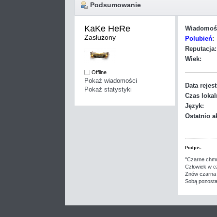
Podsumowanie
KaKe HeRe 
Wiadomoś
Zasłużony
Polubień
:
Reputacja:
Wiek:
Offline
Pokaż wiadomości
Data rejest
Pokaż statystyki
Czas lokal
Język:
Ostatnio a
Podpis:
"Czarne chmu
Człowiek w c
Znów czarna 
Sobą pozosta