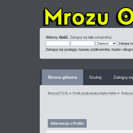
Witamy,
Gość
.
Zaloguj się
lub
zarejestruj
.
Zaloguj się podając nazwę użytkownika, hasło i długoś
Strona główna
Szukaj
Zaloguj si
MrozuOTS.PL
»
Profil użytkownika KaKe HeRe
»
Podsum
Informacja o Profilu