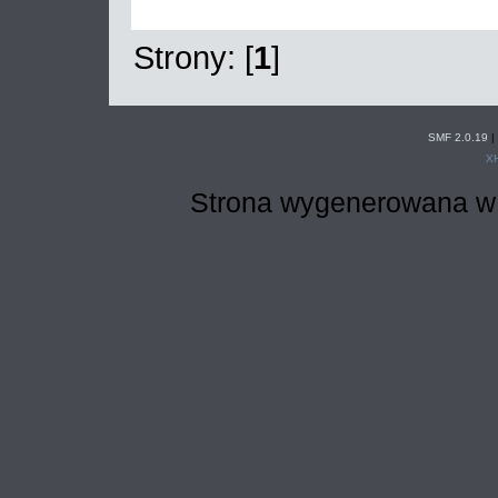
Strony: [
1
]
SMF 2.0.19
|
X
Strona wygenerowana w 