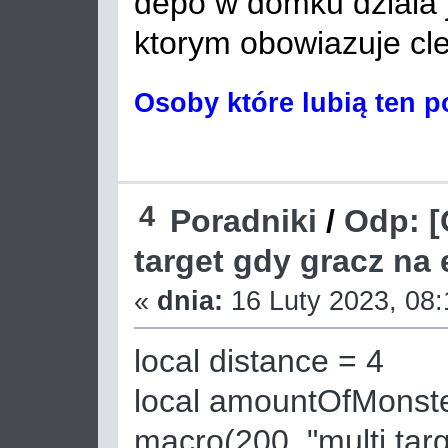
depo w domku dziala 
ktorym obowiazuje cle
Osoby które lubią ten p
4
Poradniki
/
Odp: [
target gdy gracz na 
«
dnia:
16 Luty 2023, 08:
local distance = 4
local amountOfMonste
macro(200, "multi targ