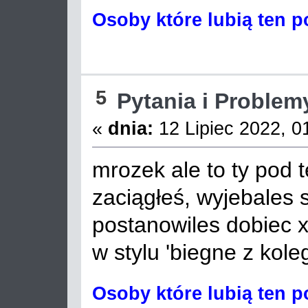
Osoby które lubią ten p
5
Pytania i Problem
«
dnia:
12 Lipiec 2022, 0
mrozek ale to ty pod 
zaciągłeś, wyjebales s
postanowiles dobiec x
w stylu 'biegne z kol
Osoby które lubią ten p