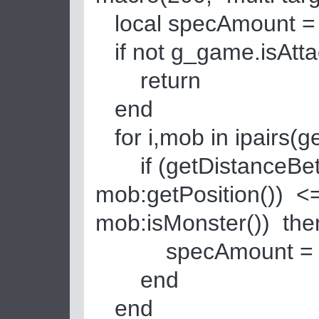
local specAmount =
if not g_game.isAtta
return
end
for i,mob in ipairs(g
if (getDistanceBetw
mob:getPosition()) <
mob:isMonster()) the
specAmount = sp
end
end