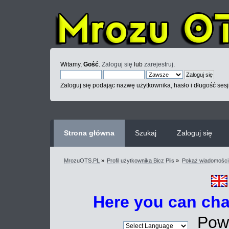
Witamy,
Gość
.
Zaloguj się
lub
zarejestruj
.
Zaloguj się podając nazwę użytkownika, hasło i długość sesj
Strona główna
Szukaj
Zaloguj się
MrozuOTS.PL
»
Profil użytkownika Bicz Plis
»
Pokaż wiadomości
Here you can ch
Powe