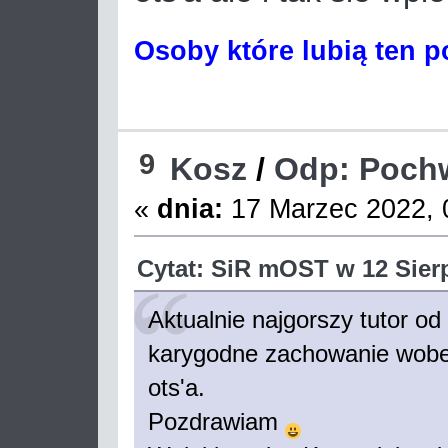
Osoby które lubią ten p
9
Kosz
/
Odp: Pochw
«
dnia:
17 Marzec 2022, 
Cytat: SiR mOST w 12 Sierp
Aktualnie najgorszy tutor od
karygodne zachowanie wobec
ots'a.
Pozdrawiam