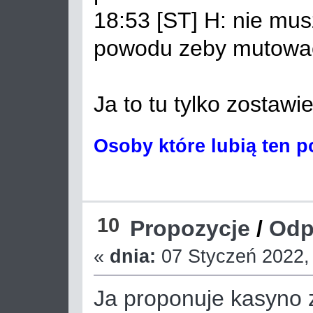
18:53 [ST] H: nie mus
powodu zeby mutowac
Ja to tu tylko zosta
Osoby które lubią ten p
10
Propozycje
/
Odp
«
dnia:
07 Styczeń 2022, 
Ja proponuje kasyno z