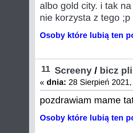
albo gold city. i tak na
nie korzysta z tego ;p
Osoby które lubią ten p
11
Screeny
/
bicz pl
«
dnia:
28 Sierpień 2021,
pozdrawiam mame tat
Osoby które lubią ten p