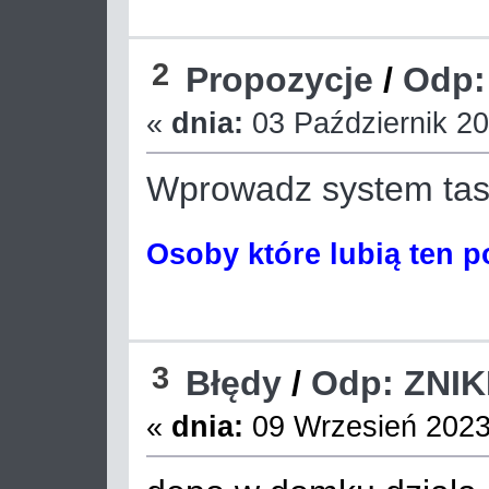
2
Propozycje
/
Odp:
«
dnia:
03 Październik 20
Wprowadz system tas
Osoby które lubią ten p
3
Błędy
/
Odp: ZNIK
«
dnia:
09 Wrzesień 2023