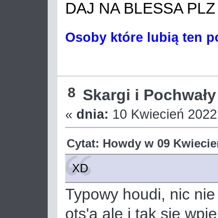
DAJ NA BLESSA PLZ
Osoby które lubią ten p
8
Skargi i Pochwały
«
dnia:
10 Kwiecień 2022,
Cytat: Howdy w 09 Kwiecień
XD
Typowy houdi, nic nie
ots'a ale i tak sie wpi