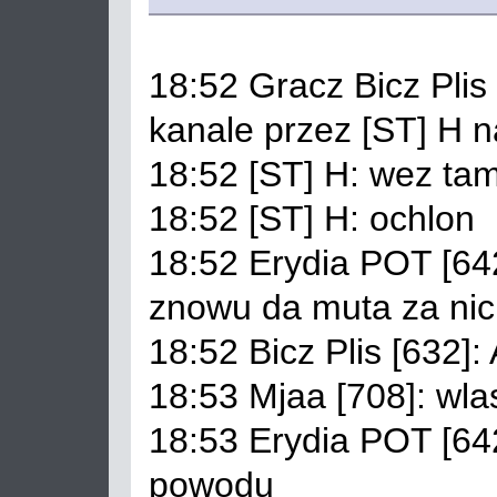
18:52 Gracz Bicz Pli
kanale przez [ST] H n
18:52 [ST] H: wez ta
18:52 [ST] H: ochlon
18:52 Erydia POT [642
znowu da muta za nic
18:52 Bicz Plis [632
18:53 Mjaa [708]: wlas
18:53 Erydia POT [64
powodu