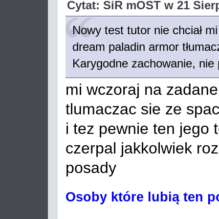
Cytat: SiR mOST w 21 Sierp
Nowy test tutor nie chciał m
dream paladin armor tłumacz
Karygodne zachowanie, nie 
mi wczoraj na zadane 
tlumaczac sie ze spa
i tez pewnie ten jego
czerpal jakkolwiek ro
posady
Osoby które lubią ten p