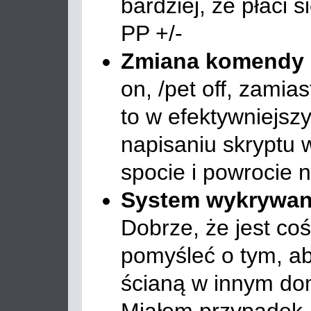
bardziej, że płaci 
PP +/-
Zmiana komendy 
on, /pet off, zami
to w efektywniejsz
napisaniu skryptu
spocie i powrocie 
System wykrywan
Dobrze, że jest co
pomyśleć o tym, ab
ścianą w innym do