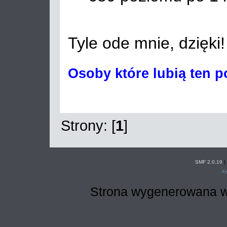
Tyle ode mnie, dzięki
Osoby które lubią ten p
Strony: [
1
]
SMF 2.0.19
|
X
Strona wygenerowana w 