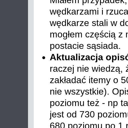
Miałem przypadek, 
wędkarzami i rzuca
wędkarze stali w d
mogłem częścią z n
postacie sąsiada.
Aktualizacja opi
raczej nie wiedzą,
zakładać itemy o 5
nie wszystkie). O
poziomu też - np t
jest od 730 poziom
680 poziomu po 1 r