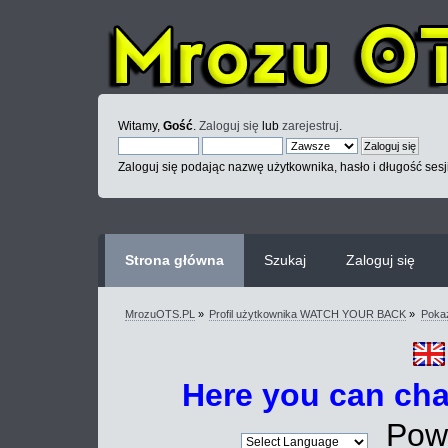
Witamy,
Gość
.
Zaloguj się
lub
zarejestruj
.
Zaloguj się podając nazwę użytkownika, hasło i długość sesj
Strona główna
Szukaj
Zaloguj się
MrozuOTS.PL
»
Profil użytkownika WATCH YOUR BACK
»
Poka
Here you can ch
Powe