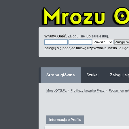
Witamy,
Gość
.
Zaloguj się
lub
zarejestruj
.
Zaloguj się podając nazwę użytkownika, hasło i długoś
Strona główna
Szukaj
Zaloguj si
MrozuOTS.PL
»
Profil użytkownika Flexy
»
Podsumowani
Informacja o Profilu