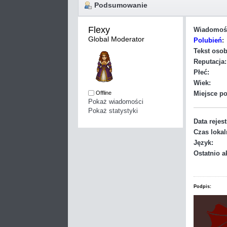
Podsumowanie
Flexy 
Wiadomoś
Global Moderator
Polubień
:
Tekst osob
Reputacja:
Płeć:
Wiek:
Offline
Miejsce po
Pokaż wiadomości
Pokaż statystyki
Data rejest
Czas lokal
Język:
Ostatnio a
Podpis: