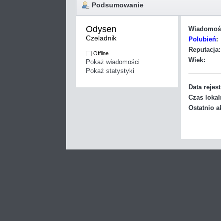
Podsumowanie
Odysen 
Wiadomoś
Czeladnik
Polubień
:
Reputacja:
Offline
Wiek:
Pokaż wiadomości
Pokaż statystyki
Data rejest
Czas lokal
Ostatnio a