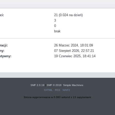
ci:
21 (0.024 na dzień)
3
0
brak
racji:
26 Marzec 2024, 18:01:09
ny:
07 Sierpień 2026, 22:57:21
ktywny:
19 Czerwiec 2025, 18:41:14
SMF 2.0.19
|
SMF © 2016
,
Simple Machines
XHTML
RSS
WAP2
Strona wygenerowana w 0.063 sekund z 13 zapytaniami.