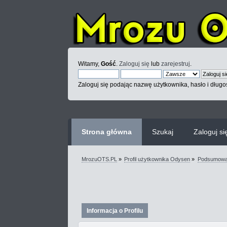
Witamy,
Gość
.
Zaloguj się
lub
zarejestruj
.
Zaloguj się podając nazwę użytkownika, hasło i długoś
Strona główna
Szukaj
Zaloguj si
MrozuOTS.PL
»
Profil użytkownika Odysen
»
Podsumowa
Informacja o Profilu