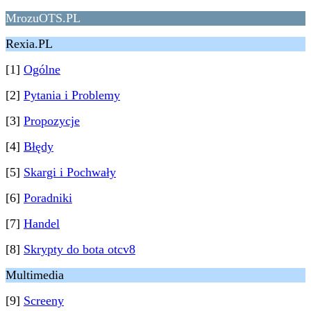
MrozuOTS.PL
Rexia.PL
[1]
Ogólne
[2]
Pytania i Problemy
[3]
Propozycje
[4]
Błędy
[5]
Skargi i Pochwały
[6]
Poradniki
[7]
Handel
[8]
Skrypty do bota otcv8
Multimedia
[9]
Screeny