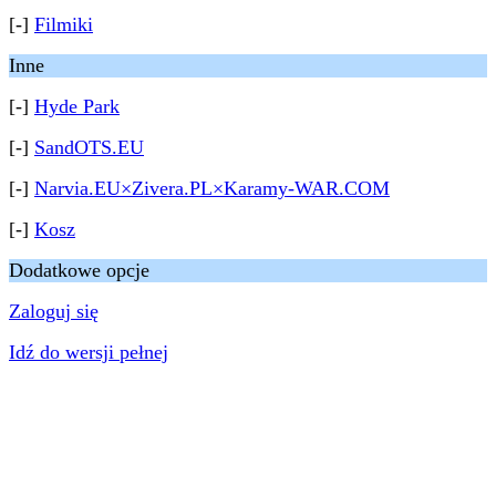
[-]
Filmiki
Inne
[-]
Hyde Park
[-]
SandOTS.EU
[-]
Narvia.EU×Zivera.PL×Karamy-WAR.COM
[-]
Kosz
Dodatkowe opcje
Zaloguj się
Idź do wersji pełnej