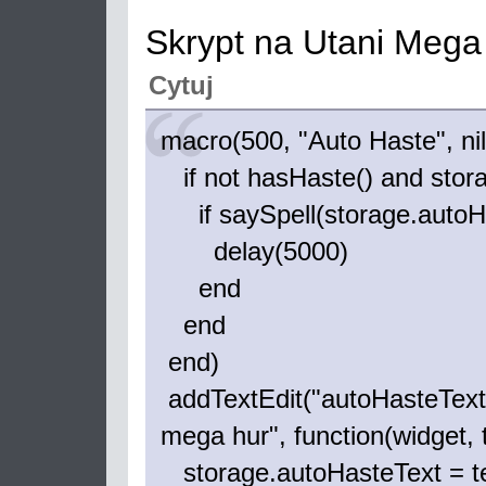
Skrypt na Utani Mega
Cytuj
macro(500, "Auto Haste", nil,
if not hasHaste() and stora
if saySpell(storage.autoHa
delay(5000)
end
end
end)
addTextEdit("autoHasteText"
mega hur", function(widget, 
storage.autoHasteText = t