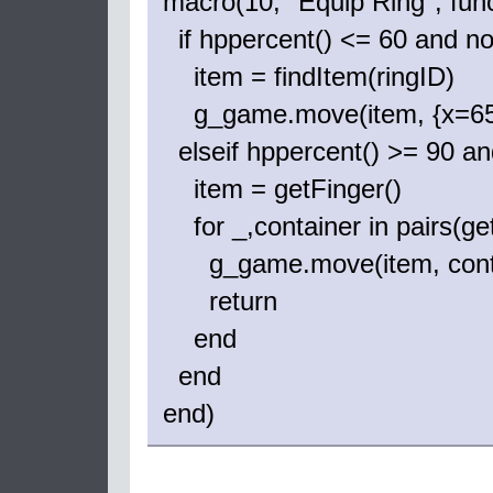
macro(10, "Equip Ring", func
if hppercent() <= 60 and no
item = findItem(ringID)
g_game.move(item, {x=6553
elseif hppercent() >= 90 an
item = getFinger()
for _,container in pairs(ge
g_game.move(item, contain
return
end
end
end)