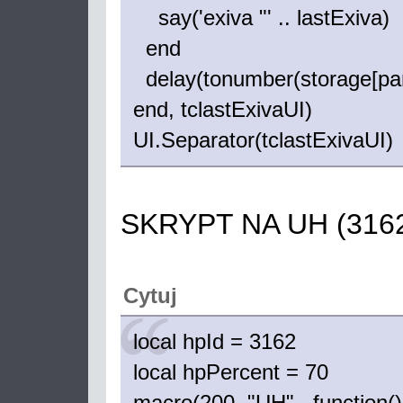
say('exiva "' .. lastExiva)
end
delay(tonumber(storage[pan
end, tclastExivaUI)
UI.Separator(tclastExivaUI)
SKRYPT NA UH (3162
Cytuj
local hpId = 3162
local hpPercent = 70
macro(200, "UH", function()