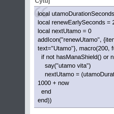
Cytuj
local utamoDurationSeconds
local renewEarlySeconds = 
local nextUtamo = 0
addIcon("renewUtamo", {ite
text="Utamo"}, macro(200, f
if not hasManaShield() or 
say("utamo vita")
nextUtamo = (utamoDurati
1000 + now
end
end))