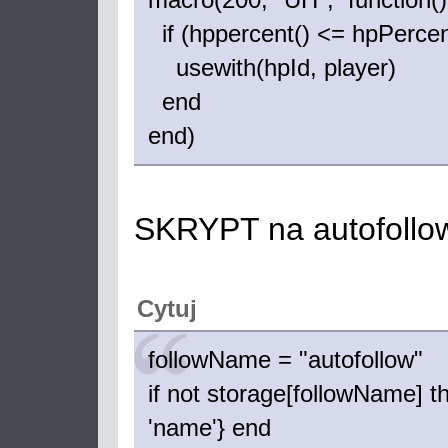
if (hppercent() <= hpPercen
usewith(hpId, player)
end
end)
SKRYPT na autofollo
Cytuj
followName = "autofollow"
if not storage[followName] t
'name'} end