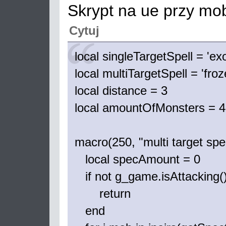
Skrypt na ue przy mo
Cytuj
local singleTargetSpell = 'exor
local multiTargetSpell = 'fro
local distance = 3
local amountOfMonsters = 4
macro(250, "multi target spel
local specAmount = 0
if not g_game.isAttacking()
return
end