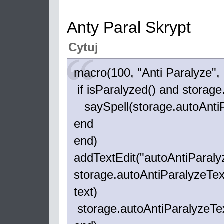
Anty Paral Skrypt
Cytuj
macro(100, "Anti Paralyze", n
if isParalyzed() and storage
saySpell(storage.autoAntiP
end
end)
addTextEdit("autoAntiParaly
storage.autoAntiParalyzeText
text)
storage.autoAntiParalyzeTex