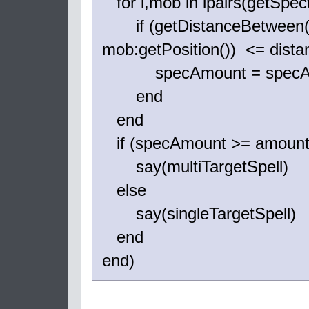
for i,mob in ipairs(getSpect
if (getDistanceBetween(pl
mob:getPosition()) <= dist
specAmount = specAm
end
end
if (specAmount >= amoun
say(multiTargetSpell)
else
say(singleTargetSpell)
end
end)