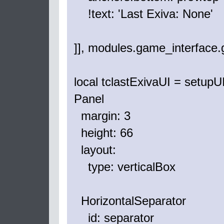
!text: 'Last Exiva: None'
]], modules.game_interface
local tclastExivaUI = setupUI
Panel
margin: 3
height: 66
layout:
type: verticalBox
HorizontalSeparator
id: separator