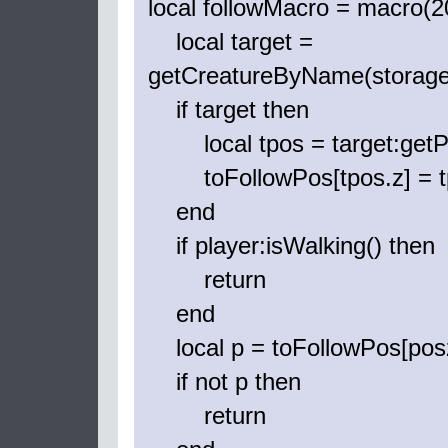
local followMacro = macro(20
local target =
getCreatureByName(storage[
if target then
local tpos = target:getPo
toFollowPos[tpos.z] = t
end
if player:isWalking() then
return
end
local p = toFollowPos[posz
if not p then
return