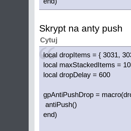
end)
Skrypt na anty push
Cytuj
local dropItems = { 3031, 30
local maxStackedItems = 10
local dropDelay = 600
gpAntiPushDrop = macro(drop
antiPush()
end)