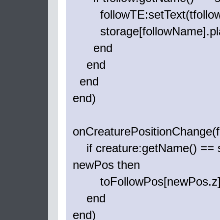
followTE:setText(tfollow
storage[followName].play
end
end
end
end)
onCreaturePositionChange(f
if creature:getName() == s
newPos then
toFollowPos[newPos.z]
end
end)