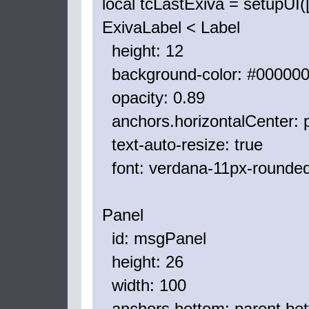
local tcLastExiva = setupUI([
ExivaLabel < Label
height: 12
background-color: #00000
opacity: 0.89
anchors.horizontalCenter: p
text-auto-resize: true
font: verdana-11px-rounde
Panel
id: msgPanel
height: 26
width: 100
anchors.bottom: parent.bo