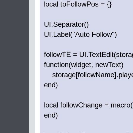
local toFollowPos = {}
UI.Separator()
UI.Label("Auto Follow")
followTE = UI.TextEdit(stor
function(widget, newText)
storage[followName].playe
end)
local followChange = macro(
end)