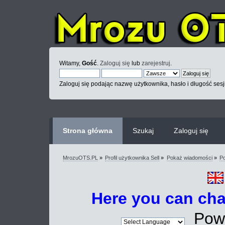
Witamy,
Gość
.
Zaloguj się
lub
zarejestruj
.
Zaloguj się podając nazwę użytkownika, hasło i długość sesj
Strona główna
Szukaj
Zaloguj się
MrozuOTS.PL
»
Profil użytkownika Sell
»
Pokaż wiadomości
»
Po
Here you can ch
Powe