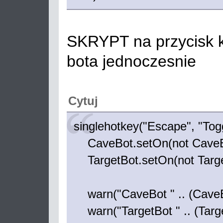
SKRYPT na przycisk kt
bota jednoczesnie
Cytuj
singlehotkey("Escape", "Togg
CaveBot.setOn(not CaveBo
TargetBot.setOn(not Targe
warn("CaveBot " .. (CaveBot
warn("TargetBot " .. (Target