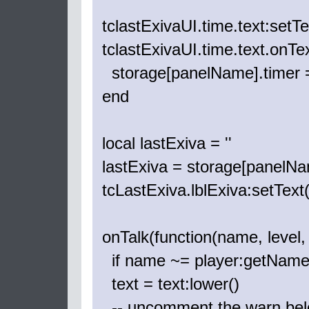
tclastExivaUI.time.text:setT
tclastExivaUI.time.text.onTe
storage[panelName].timer =
end
local lastExiva = ''
lastExiva = storage[panelN
tcLastExiva.lblExiva:setText('
onTalk(function(name, level,
if name ~= player:getName(
text = text:lower()
-- uncomment the warn below