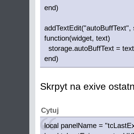
end)
addTextEdit("autoBuffText", 
function(widget, text)
storage.autoBuffText = text
end)
Skrpyt na exive osta
Cytuj
local panelName = "tcLastEx