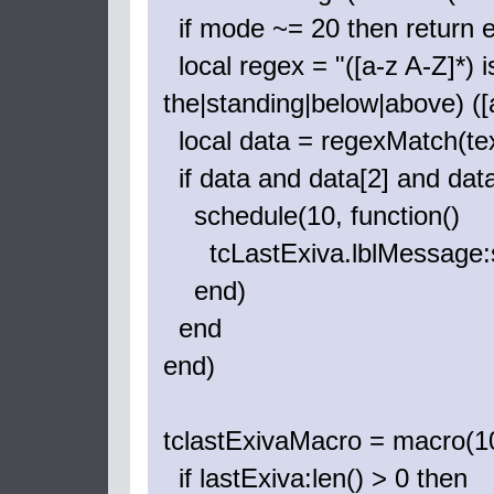
if mode ~= 20 then return 
local regex = "([a-z A-Z]*) is
the|standing|below|above) ([a
local data = regexMatch(tex
if data and data[2] and data
schedule(10, function()
tcLastExiva.lblMessage:se
end)
end
end)
tclastExivaMacro = macro(100
if lastExiva:len() > 0 then