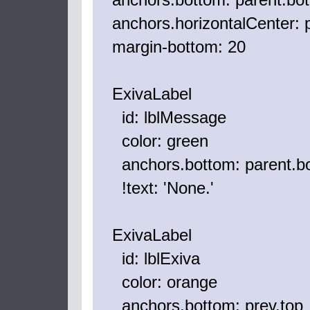
anchors.horizontalCenter: p
margin-bottom: 20
ExivaLabel
id: lblMessage
color: green
anchors.bottom: parent.b
!text: 'None.'
ExivaLabel
id: lblExiva
color: orange
anchors.bottom: prev.top