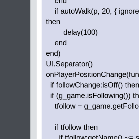
end
if autoWalk(p, 20, { ignore
then
delay(100)
end
end)
UI.Separator()
onPlayerPositionChange(fun
if followChange:isOff() then
if (g_game.isFollowing()) t
tfollow = g_game.getFollo
if tfollow then
if tfollow:getName() ~= st