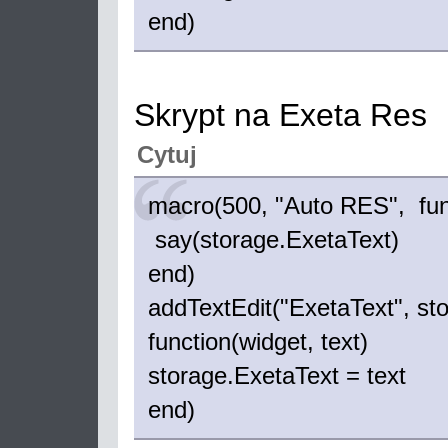
end)
Skrypt na Exeta Res
Cytuj
macro(500, "Auto RES", fun
say(storage.ExetaText)
end)
addTextEdit("ExetaText", sto
function(widget, text)
storage.ExetaText = text
end)