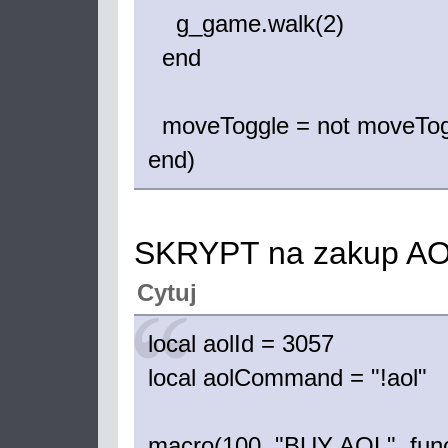
g_game.walk(2)
end
moveToggle = not moveTog
end)
SKRYPT na zakup A
Cytuj
local aolId = 3057
local aolCommand = "!aol"
macro(100, "BUY AOL", func