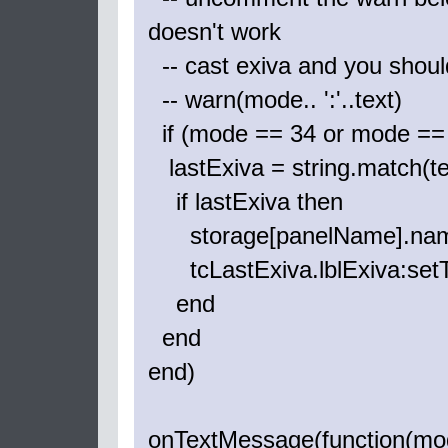
doesn't work
-- cast exiva and you sho
-- warn(mode.. ':'..text)
if (mode == 34 or mode == 44
lastExiva = string.match(text
if lastExiva then
storage[panelName].name
tcLastExiva.lblExiva:setText
end
end
end)
onTextMessage(function(mod