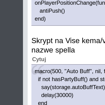
onPlayerPositionChange(func
antiPush()
end)
Skrypt na Vise kema/v
nazwe spella
Cytuj
macro(500, "Auto Buff", nil, 
if not hasPartyBuff() and st
say(storage.autoBuffText)
delay(30000)
end