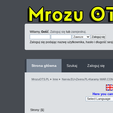
Witamy,
Gość
.
Zaloguj się
lub
zarejestruj
.
Zaloguj się podając nazwę użytkownika, hasło i długość sesj
Strona główna
Szukaj
Zaloguj się
MrozuOTS.PL
»
Inne
»
Narvia.EU×Zivera.PL×Karamy-WAR.CO
Here you can
Strony: [
1
]