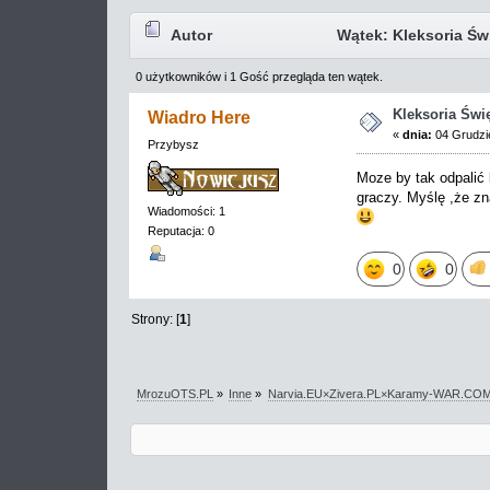
Autor
Wątek: Kleksoria Świ
0 użytkowników i 1 Gość przegląda ten wątek.
Kleksoria Świ
Wiadro Here
«
dnia:
04 Grudzie
Przybysz
Moze by tak odpalić 
graczy. Myślę ,że zn
Wiadomości: 1
Reputacja: 0
0
0
Strony: [
1
]
MrozuOTS.PL
»
Inne
»
Narvia.EU×Zivera.PL×Karamy-WAR.CO