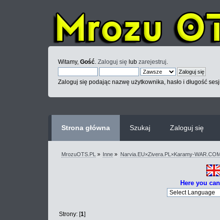
Witamy,
Gość
.
Zaloguj się
lub
zarejestruj
.
Zaloguj się podając nazwę użytkownika, hasło i długość sesj
Strona główna
Szukaj
Zaloguj się
MrozuOTS.PL
»
Inne
»
Narvia.EU×Zivera.PL×Karamy-WAR.CO
Here you can
Strony: [
1
]