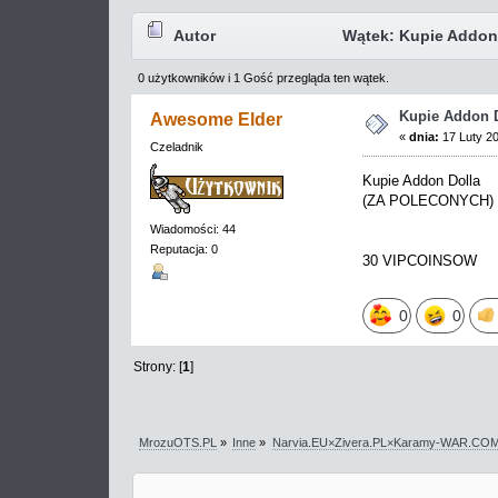
Autor
Wątek: Kupie Addon 
0 użytkowników i 1 Gość przegląda ten wątek.
Kupie Addon D
Awesome Elder
«
dnia:
17 Luty 20
Czeladnik
Kupie Addon Dolla
(ZA POLECONYCH)
Wiadomości: 44
Reputacja: 0
30 VIPCOINSOW
0
0
Strony: [
1
]
MrozuOTS.PL
»
Inne
»
Narvia.EU×Zivera.PL×Karamy-WAR.CO