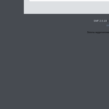
SMF 2.0.19
|
X
Strona wygenerowa