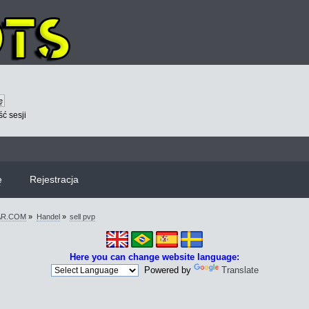
ć sesji
ę
Rejestracja
WAR.COM
»
Handel
»
sell pvp
Here you can change website language:
Powered by
Translate