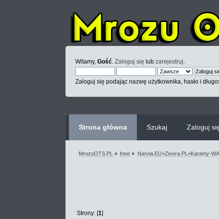
Witamy,
Gość
.
Zaloguj się
lub
zarejestruj
.
Zaloguj się podając nazwę użytkownika, hasło i długoś
Strona główna
Szukaj
Zaloguj si
MrozuOTS.PL
»
Inne
»
Narvia.EU×Zivera.PL×Karamy-
Strony: [
1
]