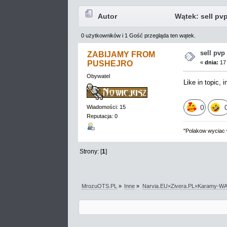
Autor
Wątek: sell pvp
0 użytkowników i 1 Gość przegląda ten wątek.
sell pvp
ZABIJAMY FROM
«
dnia:
17 
PUSHEJRO
Obywatel
Like in topic, 
0
Wiadomości: 15
Reputacja: 0
"Polakow wyciac w
Strony: [
1
]
MrozuOTS.PL
»
Inne
»
Narvia.EU×Zivera.PL×Karamy-