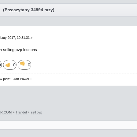
 (Przeczytany 34894 razy)
Luty 2017, 10:31:31 »
im selling pvp lessons.
0
0
0
 pien" - Jan Pawel II
WAR.COM
»
Handel
»
sell pvp