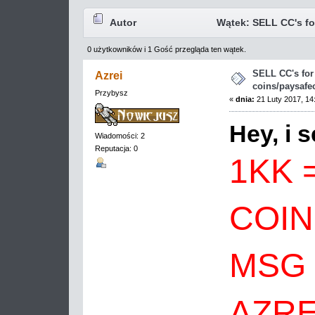
Autor
Wątek: SELL CC's for
0 użytkowników i 1 Gość przegląda ten wątek.
razy)
SELL CC's for 
Azrei
coins/paysafe
Przybysz
«
dnia:
21 Luty 2017, 14
Hey, i s
Wiadomości: 2
Reputacja: 0
1KK =
COIN
MSG 
AZRE