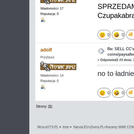
SPRZEDAM 
Wiadomości: 17
Czupakabr
Reputacja: 0
0
0
Re: SELL CC's 
adolf
coins/paysafe
Przybysz
«
Odpowiedź #3 dnia:
2
no to ładni
Wiadomości: 14
Reputacja: 0
0
0
Strony: [
1
]
MrozuOTS.PL
»
Inne
»
Narvia.EU×Zivera.PL×Karamy-WAR.CO