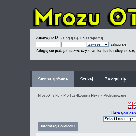
Witamy,
Gość
.
Zaloguj się
lub
zarejestruj
.
Zaloguj się podając nazwę użytkownika, hasło i długość sesj
Strona główna
Szukaj
Zaloguj się
MrozuOTS.PL
»
Profil użytkownika Flexy
»
Podsumowanie
Here you can
Informacja o Profilu