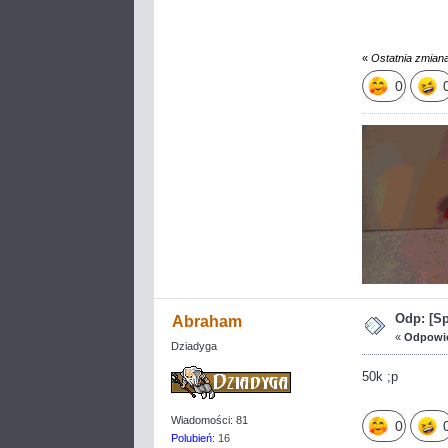
«
Ostatnia zmian
0
Odp: [S
Abraham
«
Odpowie
Dziadyga
50k ;p
Wiadomości: 81
0
Polubień
: 16