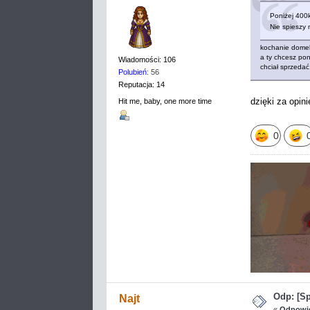
Poniżej 400k
Nie spieszy 
kochanie domek
a ty chcesz po
Wiadomości: 106
chciał sprzeda
Polubień
: 56
Reputacja: 14
dzięki za opin
Hit me, baby, one more time
0
Odp: [S
Najt
«
Odpowie