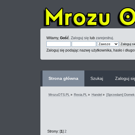
Witamy,
Gość
.
Zaloguj się
lub
zarejestruj
.
Zaloguj się podając nazwę użytkownika, hasło i długoś
Strona główna
Szukaj
Zaloguj si
MrozuOTS.PL
»
Rexia.PL
»
Handel
»
[Sprzedam] Domek 
Strony: [
1
]
2