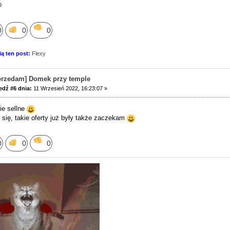
p
0
0
0
ią ten post:
Flexy
przedam] Domek przy temple
dź #6 dnia:
11 Wrzesień 2022, 16:23:07 »
ie sellne
 się, takie oferty już były także zaczekam
0
0
0