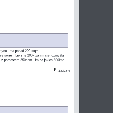
kasyno i ma ponad 200+sqm
 świruj i bierz te 200k zanim sie rozmyślą
ko z pomostem 350sqm+ itp za jakieś 300kpp
Zapisane