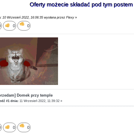
Oferty możecie składać pod tym postem 
a: 10 Wrzesień 2022, 16:06:35 wysłana przez Flexy
»
0
0
0
przedam] Domek przy temple
dź #1 dnia:
11 Wrzesień 2022, 11:39:32 »
0
0
0