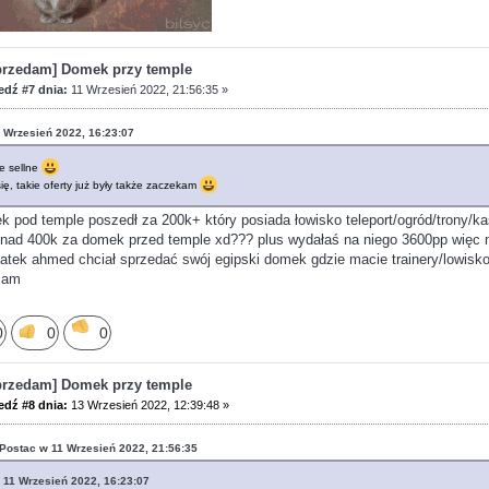
przedam] Domek przy temple
dź #7 dnia:
11 Wrzesień 2022, 21:56:35 »
1 Wrzesień 2022, 16:23:07
ie sellne
się, takie oferty już były także zaczekam
k pod temple poszedł za 200k+ który posiada łowisko teleport/ogród/trony/
nad 400k za domek przed temple xd??? plus wydałaś na niego 3600pp więc nie
odatek ahmed chciał sprzedać swój egipski domek gdzie macie trainery/lowis
iam
0
0
0
przedam] Domek przy temple
dź #8 dnia:
13 Wrzesień 2022, 12:39:48 »
oPostac w 11 Wrzesień 2022, 21:56:35
w 11 Wrzesień 2022, 16:23:07