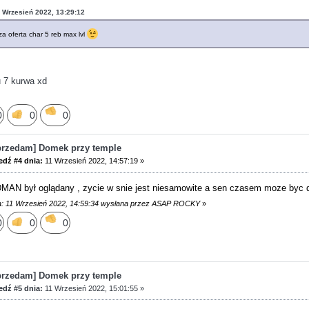
1 Wrzesień 2022, 13:29:12
za oferta char 5 reb max lvl
u 7 kurwa xd
0
0
0
przedam] Domek przy temple
dź #4 dnia:
11 Wrzesień 2022, 14:57:19 »
 był oglądany , zycie w snie jest niesamowite a sen czasem moze byc da
a: 11 Wrzesień 2022, 14:59:34 wysłana przez ASAP ROCKY
»
0
0
0
przedam] Domek przy temple
dź #5 dnia:
11 Wrzesień 2022, 15:01:55 »